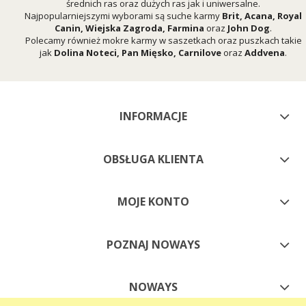
średnich ras oraz dużych ras jak i uniwersalne.
Najpopularniejszymi wyborami są suche karmy
Brit
,
Acana
,
Royal
Canin
,
Wiejska Zagroda
,
Farmina
oraz
John Dog
.
Polecamy również mokre karmy w saszetkach oraz puszkach takie
jak
Dolina Noteci
,
Pan Mięsko
,
Carnilove
oraz
Addvena
.
INFORMACJE
OBSŁUGA KLIENTA
MOJE KONTO
POZNAJ NOWAYS
NOWAYS