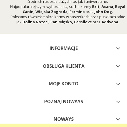
średnich ras oraz dużych ras jak i uniwersalne.
Najpopularniejszymi wyborami są suche karmy
Brit
,
Acana
,
Royal
Canin
,
Wiejska Zagroda
,
Farmina
oraz
John Dog
.
Polecamy również mokre karmy w saszetkach oraz puszkach takie
jak
Dolina Noteci
,
Pan Mięsko
,
Carnilove
oraz
Addvena
.
INFORMACJE
OBSŁUGA KLIENTA
MOJE KONTO
POZNAJ NOWAYS
NOWAYS