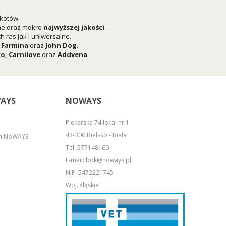
 kotów.
he oraz mokre
najwyższej jakości
.
 ras jak i uniwersalne.
,
Farmina
oraz
John Dog
.
ko
,
Carnilove
oraz
Addvena
.
AYS
NOWAYS
Piekarska 74 lokal nr 1
43-300 Bielsko - Biała
em NoWAYS
Tel:
577148160
E-mail:
bok@noways.pl
NIP: 5472221745
Woj. śląskie