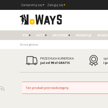
Zarejestruj się
Zaloguj się
PSY
KOTY
GRYZONIE
PROMOCJE
NOWOŚ
Strona główna
PRZESYŁKA KURIERSKA
sp
już od 99 zł GRATIS
i 
Ten produkt jest niedostępny.