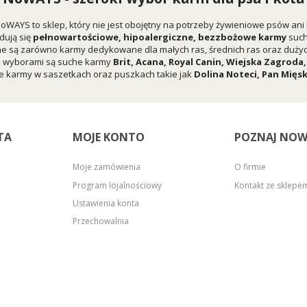
oWAYS to sklep, który nie jest obojętny na potrzeby żywieniowe psów ani
dują się
pełnowartościowe, hipoalergiczne, bezzbożowe karmy
suc
e są zarówno karmy dedykowane dla małych ras, średnich ras oraz dużych
i wyborami są suche karmy
Brit
,
Acana
,
Royal Canin
,
Wiejska Zagroda
 karmy w saszetkach oraz puszkach takie jak
Dolina Noteci
,
Pan Mięs
TA
MOJE KONTO
POZNAJ NOW
Moje zamówienia
O firmie
Program lojalnościowy
Kontakt ze sklep
Ustawienia konta
Przechowalnia