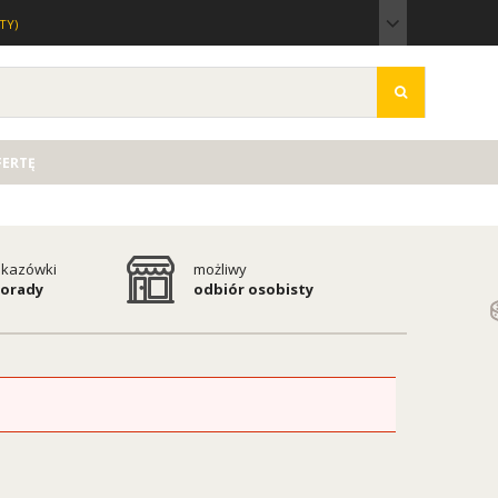
TY)
FERTĘ
kazówki
możliwy
porady
odbiór osobisty