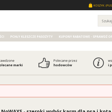
KOSZYK:
(PUS
CI
PCHŁY KLESZCZE PASOŻYTY
KUPONY RABATOWE - SPRAWDŹ O
rawdzone
Polecane przez
ws
polecane marki
hodowców
i 
NoWAYS - szeroki wybór karm dla psa i kota