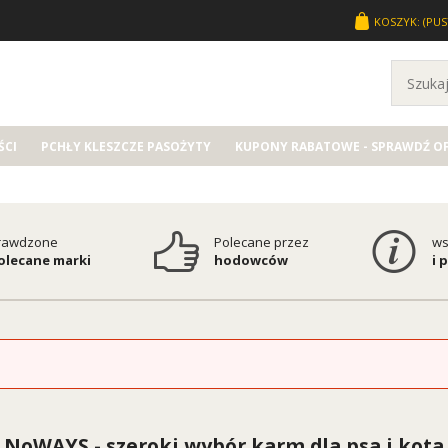
KOSZYK:
(PUS
CI
PCHŁY KLESZCZE PASOŻYTY
KUPONY RABATOWE - SPRAWDŹ O
rawdzone
Polecane przez
ws
polecane marki
hodowców
i 
NoWAYS - szeroki wybór karm dla psa i kota