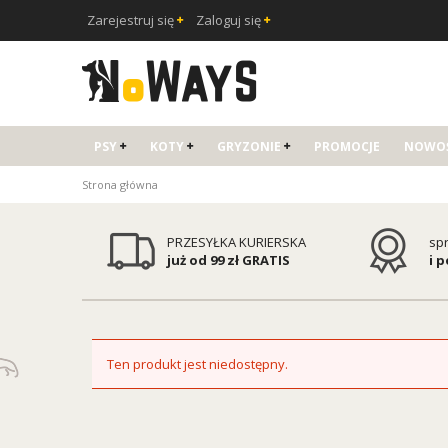
Zarejestruj się
Zaloguj się
PSY
KOTY
GRYZONIE
PROMOCJE
NOWOŚ
Strona główna
PRZESYŁKA KURIERSKA
sp
już od 99 zł GRATIS
i 
Ten produkt jest niedostępny.