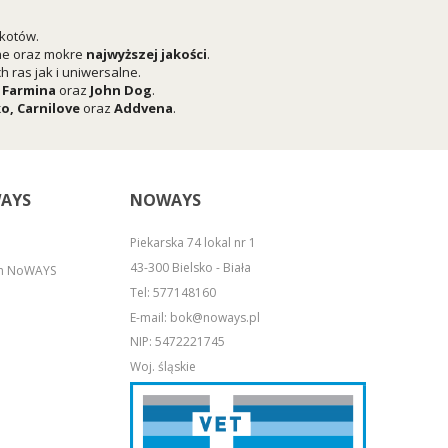
 kotów.
he oraz mokre
najwyższej jakości
.
 ras jak i uniwersalne.
,
Farmina
oraz
John Dog
.
ko
,
Carnilove
oraz
Addvena
.
AYS
NOWAYS
Piekarska 74 lokal nr 1
43-300 Bielsko - Biała
em NoWAYS
Tel:
577148160
E-mail:
bok@noways.pl
NIP: 5472221745
Woj. śląskie