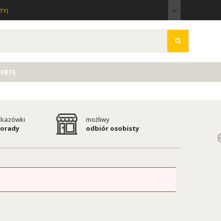
TY)
FERTĘ
kazówki
możliwy
porady
odbiór osobisty