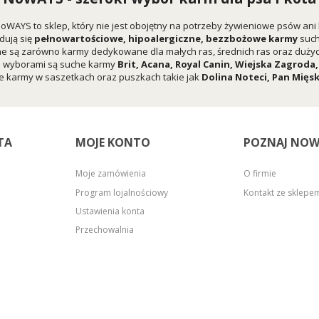
oWAYS to sklep, który nie jest obojętny na potrzeby żywieniowe psów ani
dują się
pełnowartościowe, hipoalergiczne, bezzbożowe karmy
suc
e są zarówno karmy dedykowane dla małych ras, średnich ras oraz dużych
i wyborami są suche karmy
Brit
,
Acana
,
Royal Canin
,
Wiejska Zagroda
 karmy w saszetkach oraz puszkach takie jak
Dolina Noteci
,
Pan Mięs
TA
MOJE KONTO
POZNAJ NOW
Moje zamówienia
O firmie
Program lojalnościowy
Kontakt ze sklep
Ustawienia konta
Przechowalnia