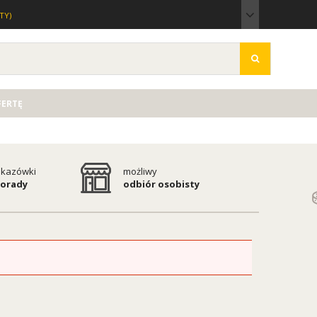
TY)
FERTĘ
kazówki
możliwy
porady
odbiór osobisty