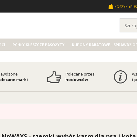
KOSZYK:
(PUS
CI
PCHŁY KLESZCZE PASOŻYTY
KUPONY RABATOWE - SPRAWDŹ O
rawdzone
Polecane przez
ws
polecane marki
hodowców
i 
NoWAYS - szeroki wybór karm dla psa i kota