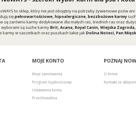
oWAYS to sklep, który nie jest obojętny na potrzeby żywieniowe psów ani
dują się
pełnowartościowe, hipoalergiczne, bezzbożowe karmy
suc
e są zarówno karmy dedykowane dla małych ras, średnich ras oraz dużych
i wyborami są suche karmy
Brit
,
Acana
,
Royal Canin
,
Wiejska Zagroda
 karmy w saszetkach oraz puszkach takie jak
Dolina Noteci
,
Pan Mięs
TA
MOJE KONTO
POZNAJ NOW
Moje zamówienia
O firmie
Program lojalnościowy
Kontakt ze sklep
Ustawienia konta
Przechowalnia