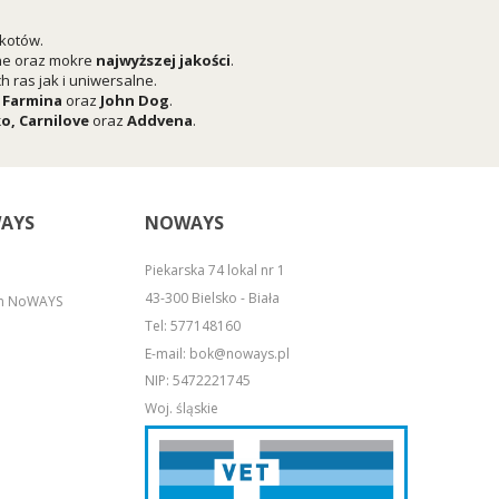
 kotów.
he oraz mokre
najwyższej jakości
.
 ras jak i uniwersalne.
,
Farmina
oraz
John Dog
.
ko
,
Carnilove
oraz
Addvena
.
AYS
NOWAYS
Piekarska 74 lokal nr 1
43-300 Bielsko - Biała
em NoWAYS
Tel:
577148160
E-mail:
bok@noways.pl
NIP: 5472221745
Woj. śląskie