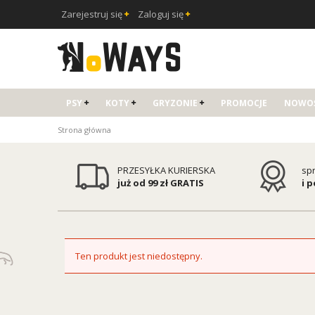
Zarejestruj się
Zaloguj się
PSY
KOTY
GRYZONIE
PROMOCJE
NOWOŚ
Strona główna
PRZESYŁKA KURIERSKA
sp
już od 99 zł GRATIS
i 
Ten produkt jest niedostępny.