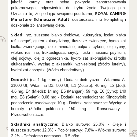
jakość karmy oraz pełne pokrycie zapotrzebowania
pokarmowego, odpowiednio do trybu życia Twojego psa.
ROYAL CANIN®
Oznacza to, że podając swojemu psu karmę
Miniature Schnauzer Adult
dostarczasz mu kompletną i
doskonale zbilansowaną dietę.
Skład:
ryż, suszone białko drobiowe, kukurydza, izolat białka
roślinnego*, gluten kukurydziany, tłuszcze zwierzęce, hydrolizat
białka zwierzęcego, sole mineralne, pulpa z cykorii, olej rybny,
włókno roślinne, fruktooligosacharydy, łuski i nasiona psyllium,
olej sojowy, olej z ogórecznika, hydrolizat skorupiaków (źródło
glukozaminy), wyciąg z aksamitki wzniesionej (źródło luteiny),
hydrolizat chrząstki (źródło chondroityny).
Dodatki
(na 1 kg karmy): Dodatki dietetyczne: Witamina A:
31000 UI, Witamina D3: 800 UI, E1 (Żelazo): 46 mg, E2 (Jod):
4,6 mg, E4 (Miedź): 14 mg, E5 (Mangan): 59 mg, E6 (Cynk): 140
mg, E8 (Selen): 0,08 mg - Dodatki technologiczne: Klinoptylolit
pochodzenia osadowego: 10 g - Dodatki sensoryczne: Wyciąg z
herbaty (źródło polifenoli): 150 mg - Konserwanty -
Przeciwutleniacze.
Składniki analityczne:
Białko surowe: 25,0% - Oleje i
tłuszcze surowe: 12,0% - Popiół surowy: 7,8% - Włókno surowe:
2,2% - Trifosforan pentasodu: 3,5 g/kg.