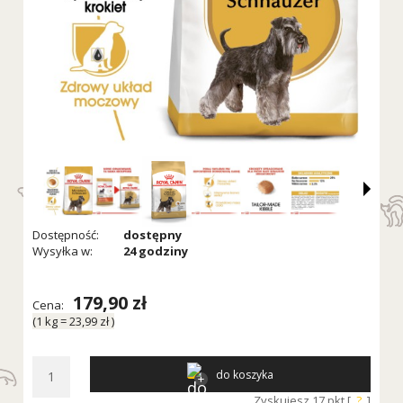
Dostępność:
dostępny
Wysyłka w:
24 godziny
179,90 zł
Cena:
(1
kg
=
23,99 zł
)
do koszyka
Zyskujesz
17
pkt [
?
]