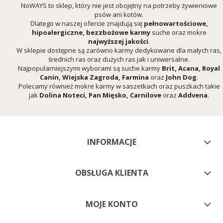
NoWAYS to sklep, który nie jest obojętny na potrzeby żywieniowe
psów ani kotów.
Dlatego w naszej ofercie znajdują się
pełnowartościowe,
hipoalergiczne, bezzbożowe karmy
suche oraz mokre
najwyższej jakości
.
W sklepie dostępne są zarówno karmy dedykowane dla małych ras,
średnich ras oraz dużych ras jak i uniwersalne.
Najpopularniejszymi wyborami są suche karmy
Brit
,
Acana
,
Royal
Canin
,
Wiejska Zagroda
,
Farmina
oraz
John Dog
.
Polecamy również mokre karmy w saszetkach oraz puszkach takie
jak
Dolina Noteci
,
Pan Mięsko
,
Carnilove
oraz
Addvena
.
INFORMACJE
OBSŁUGA KLIENTA
MOJE KONTO