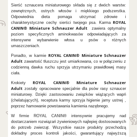
Sierść sznaucera miniaturowego składa się z dwóch warstw:
zewnętrznych, ostrych włosów i miękkiego podszerstka.
Odpowiednia dieta pomaga utrzymać zdrowie i
ROYAL
charakterystyczne cechy sierści twojego psa. Karma
CANIN® Miniature Schnauzer Adult
zawiera optymalny
poziom specyficznych aminokwasów odpowiadających za
intensywne wybarwienie włosa u psów o różnych
umaszczeniach.
ROYAL CANIN® Miniature Schnauzer
Ponadto, w karmie
Adult
zawartość tłuszczu jest umiarkowana, co w połączeniu z
codzienną dawka ruchu sprzyja utrzymaniu prawidłowej masy
ciała.
ROYAL CANIN® Miniature Schnauzer
Krokiety
Adult
zostały opracowane specjalnie dla psów rasy sznaucer
miniaturowy. Dzięki zastosowaniu związków wiążących wapń
(chelatujących), receptura karmy sprzyja higienie jamy ustnej ,
poprzez hamowanie powstawania kamienia nazębnego.
W firmie ROYAL CANIN® intensywnie pracujemy nad
dostarczaniem rozwiązań żywieniowych najlepiej dostosowanych
do potrzeb zwierząt. Wszystkie nasze produkty przechodzą
dokładny proces kontroli jakości, gwarantujący najwyższą