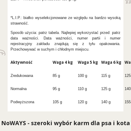
*L.I.P.: białko wyselekcjonowane ze względu na bardzo wysoką
strawność.
Sposób użycia: patrz tabela. Najlepiej wykorzystać przed: patrz
data ważności. Data ważności, numer partii i numer
rejestracyjny zakładu znajdują się z tyłu opakowania.
Przechowywać w suchym i chłodnym miejscu.
Aktywność
Waga 4 kg
Waga 5 kg
Waga 6 kg
Wa
Zredukowana
85 g
100 g
115 g
125
Normalna
95 g
110 g
125 g
140
Podwyższona
105 g
120 g
140 g
155
NoWAYS - szeroki wybór karm dla psa i kota