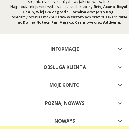
średnich ras oraz dużych ras jak i uniwersalne.
Najpopularniejszymi wyborami są suche karmy
Brit
,
Acana
,
Royal
Canin
,
Wiejska Zagroda
,
Farmina
oraz
John Dog
.
Polecamy również mokre karmy w saszetkach oraz puszkach takie
jak
Dolina Noteci
,
Pan Mięsko
,
Carnilove
oraz
Addvena
.
INFORMACJE
OBSŁUGA KLIENTA
MOJE KONTO
POZNAJ NOWAYS
NOWAYS