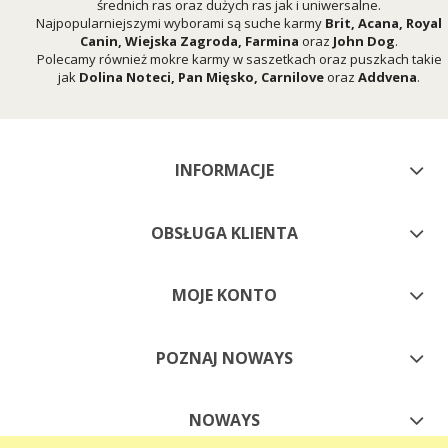
średnich ras oraz dużych ras jak i uniwersalne.
Najpopularniejszymi wyborami są suche karmy
Brit
,
Acana
,
Royal
Canin
,
Wiejska Zagroda
,
Farmina
oraz
John Dog
.
Polecamy również mokre karmy w saszetkach oraz puszkach takie
jak
Dolina Noteci
,
Pan Mięsko
,
Carnilove
oraz
Addvena
.
INFORMACJE
OBSŁUGA KLIENTA
MOJE KONTO
POZNAJ NOWAYS
NOWAYS