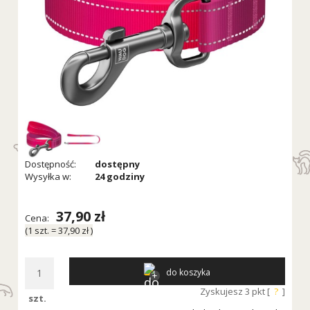
Dostępność:
dostępny
Wysyłka w:
24 godziny
37,90 zł
Cena:
(1
szt.
=
37,90 zł
)
do koszyka
Zyskujesz
3
pkt [
?
]
szt.