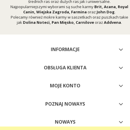
średnich ras oraz dużych ras jak i uniwersalne.
Najpopularniejszymi wyborami są suche karmy
Brit
,
Acana
,
Royal
Canin
,
Wiejska Zagroda
,
Farmina
oraz
John Dog
.
Polecamy również mokre karmy w saszetkach oraz puszkach takie
jak
Dolina Noteci
,
Pan Mięsko
,
Carnilove
oraz
Addvena
.
INFORMACJE
OBSŁUGA KLIENTA
MOJE KONTO
POZNAJ NOWAYS
NOWAYS