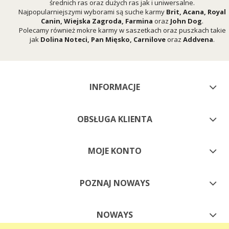
średnich ras oraz dużych ras jak i uniwersalne.
Najpopularniejszymi wyborami są suche karmy
Brit
,
Acana
,
Royal
Canin
,
Wiejska Zagroda
,
Farmina
oraz
John Dog
.
Polecamy również mokre karmy w saszetkach oraz puszkach takie
jak
Dolina Noteci
,
Pan Mięsko
,
Carnilove
oraz
Addvena
.
INFORMACJE
OBSŁUGA KLIENTA
MOJE KONTO
POZNAJ NOWAYS
NOWAYS