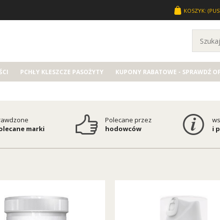
KOSZYK:
(PUS
CI
PCHŁY KLESZCZE PASOŻYTY
KUPONY RABATOWE - SPRAWDŹ O
rawdzone
Polecane przez
ws
polecane marki
hodowców
i 