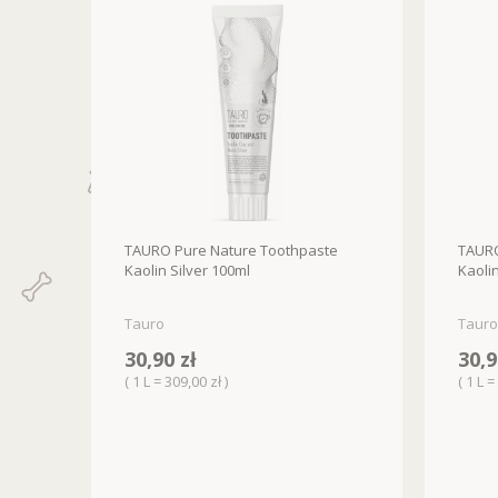
TAURO Pure Nature Toothpaste
TAURO
Kaolin Silver 100ml
Kaoli
Tauro
Tauro
30,90 zł
30,9
( 1 L = 309,00 zł )
( 1 L =