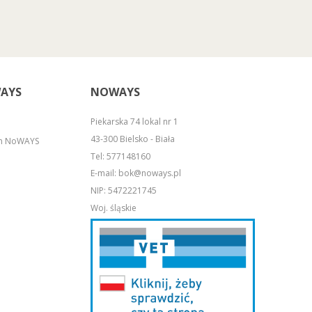
AYS
NOWAYS
Piekarska 74 lokal nr 1
43-300 Bielsko - Biała
em NoWAYS
Tel:
577148160
E-mail:
bok@noways.pl
NIP: 5472221745
Woj. śląskie