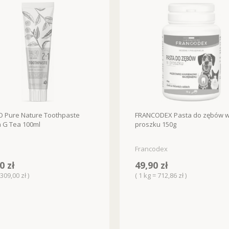
 Pure Nature Toothpaste
FRANCODEX Pasta do zębów 
n G Tea 100ml
proszku 150g
Francodex
0 zł
49,90 zł
 309,00 zł )
( 1 kg = 712,86 zł )