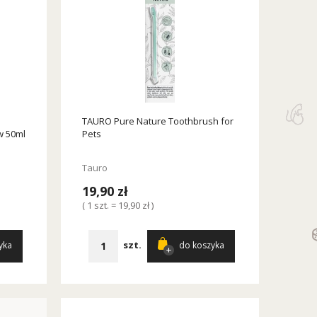
TAURO Pure Nature Toothbrush for
w 50ml
Pets
Tauro
19,90 zł
( 1 szt. = 19,90 zł )
szt.
yka
do koszyka