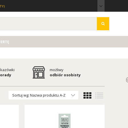
TY)
FERTĘ
kazówki
możliwy
porady
odbiór osobisty
Sortuj wg:
Nazwa produktu A-Z