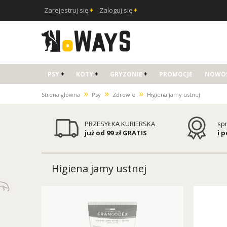
Zarejestruj się
Zaloguj się
PSY
KOTY
GRYZONIE
PROMOCJE
NOWOŚ
»
»
»
Strona główna
Psy
Zdrowie
Higiena jamy ustnej
PRZESYŁKA KURIERSKA
sp
już od 99 zł GRATIS
i 
Higiena jamy ustnej