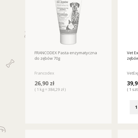
FRANCODEX Pasta enzymatyczna
Vet E
do zębów 70g
zębów
Francodex
VetEx
26,90 zł
39,9
( 1 kg = 384,29 zł )
( 1 szt