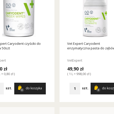
xpert Caryodent czyściki do
Vet Expert Caryodent
 50szt
enzymatyczna pasta do zębó
pert
VetExpert
0 zł
49,90 zł
. = 0,80 zł )
( 1 L = 998,00 zł )
szt.
szt.
do koszyka
do kosz