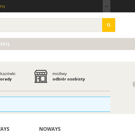
TY)
FERTĘ
kazówki
możliwy
porady
odbiór osobisty
AYS
NOWAYS