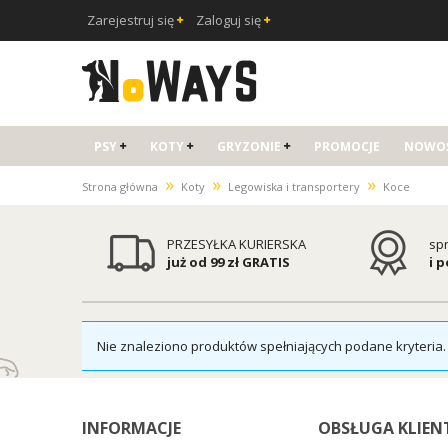
Zarejestruj się
Zaloguj się
PSY
KOTY
GRYZONIE
PROMOCJE
NOWOŚ
»
»
»
Strona główna
Koty
Legowiska i transportery
Koce
PRZESYŁKA KURIERSKA
sp
już od 99 zł GRATIS
i 
Nie znaleziono produktów spełniających podane kryteria.
INFORMACJE
OBSŁUGA KLIEN