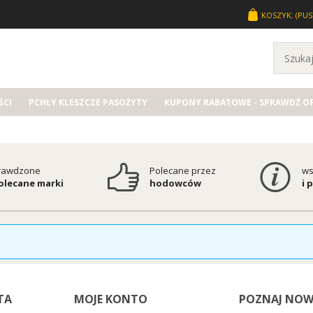
KOSZYK:
(PUS
CI
PCHŁY KLESZCZE PASOŻYTY
KUPONY RABATOWE - SPRAWDŹ O
rawdzone
Polecane przez
ws
polecane marki
hodowców
i 
TA
MOJE KONTO
POZNAJ NOW