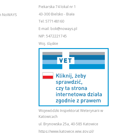
Piekarska 74 lokal nr 1
43-300 Bielsko - Biała
em NoWAYS
Tel:
577148160
E-mail:
bok@noways.pl
NIP: 5472221745
Woj. śląskie
Wojewódzki Inspektorat Weterynarii w
Katowicach
ul. Brynowska 25a, 40-585 Katowice
https://www.katowice.wiw.gov.pl/