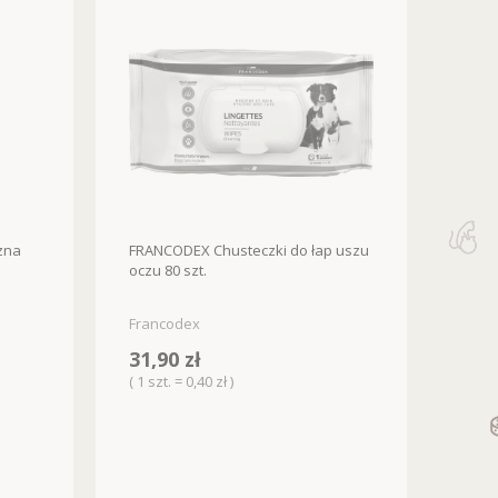
zna
FRANCODEX Chusteczki do łap uszu
oczu 80 szt.
Francodex
31,90 zł
( 1 szt. = 0,40 zł )