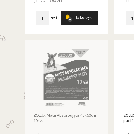
( 1 szt. = 3,80 zł )
( 1 szt
szt.
do koszyka
ZOLUX Mata Absorbująca 45x60cm
ZOLUX
10szt
pudló