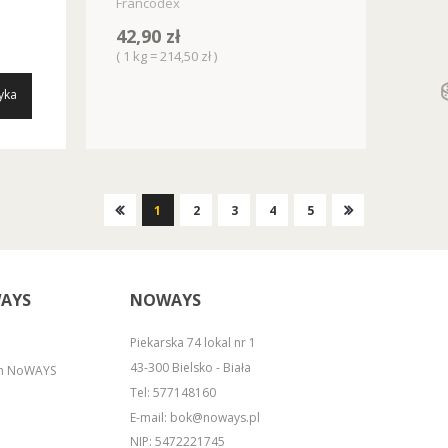
Francodex
42,90 zł
( 1 kg = 214,50 zł )
yka
1
2
3
4
5
AYS
NOWAYS
Piekarska 74 lokal nr 1
43-300 Bielsko - Biała
em NoWAYS
Tel:
577148160
E-mail:
bok@noways.pl
NIP: 5472221745