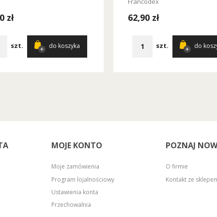
Francodex
0 zł
62,90 zł
szt.
szt.
do koszyka
do kosz
TA
MOJE KONTO
POZNAJ NOW
Moje zamówienia
O firmie
Program lojalnościowy
Kontakt ze sklep
Ustawienia konta
Przechowalnia