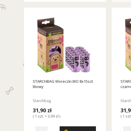
STARCHBAG Woreczki BIO 8x15szt
STARC
liliowy
czarn
Starchbag
Starc
31,90 zł
31,9
( 1 szt. = 3,99 zł )
( 1 szt