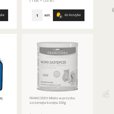
( 1 szt. = 1,53 zł )
szt.
yka
do koszyka
ej
FRANCODEX Mleko w proszku
szczenięta kocięta 200g