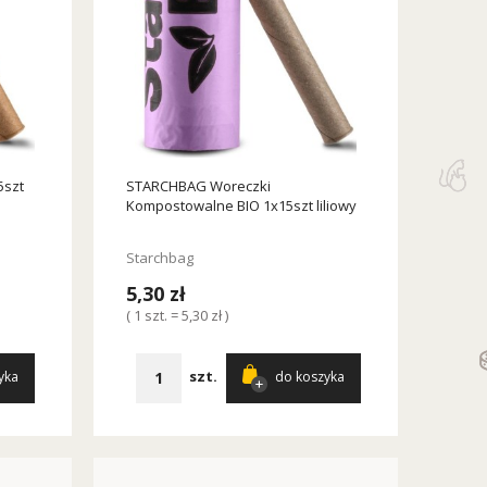
5szt
STARCHBAG Woreczki
Kompostowalne BIO 1x15szt liliowy
Starchbag
5,30 zł
( 1 szt. = 5,30 zł )
szt.
yka
do koszyka