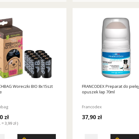
HBAG Woreczki BIO 8x15szt
FRANCODEX Preparat do pielęg
e
opuszek łap 70ml
hbag
Francodex
0 zł
37,90 zł
. = 3,99 zł )