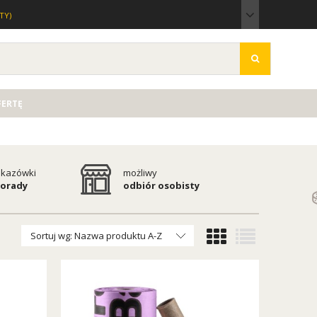
TY)
FERTĘ
kazówki
możliwy
porady
odbiór osobisty
Sortuj wg:
Nazwa produktu A-Z