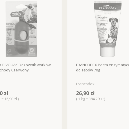
X BIVOUAK Dozownik worków
FRANCODEX Pasta enzymatyc
chody Czerwony
do zębów 70g
Francodex
0 zł
26,90 zł
. = 16,90 zł )
( 1 kg = 384,29 zł )