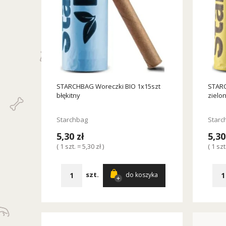
STARCHBAG Woreczki BIO 1x15szt
STARC
błękitny
zielo
Starchbag
Starc
5,30 zł
5,30
( 1 szt. = 5,30 zł )
( 1 szt
szt.
do koszyka