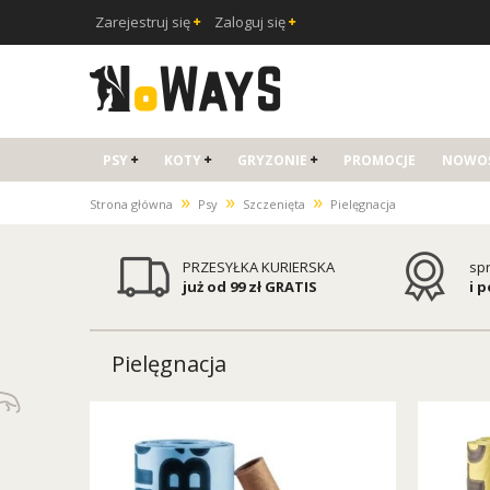
Zarejestruj się
Zaloguj się
PSY
KOTY
GRYZONIE
PROMOCJE
NOWOŚ
»
»
»
Strona główna
Psy
Szczenięta
Pielęgnacja
PRZESYŁKA KURIERSKA
sp
już od 99 zł GRATIS
i 
Pielęgnacja