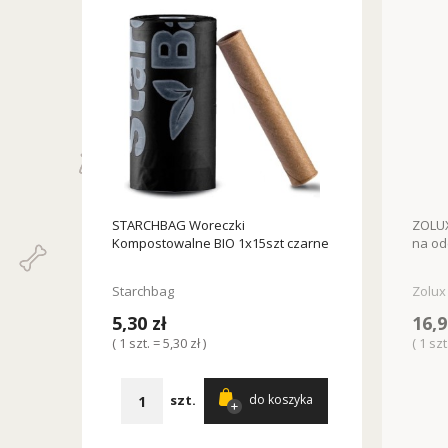
STARCHBAG Woreczki
ZOLU
Kompostowalne BIO 1x15szt czarne
na od
Starchbag
Zolux
5,30 zł
16,9
( 1 szt. = 5,30 zł )
( 1 szt
szt.
do koszyka