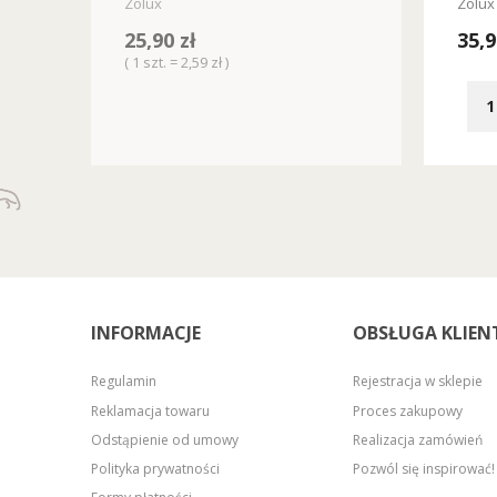
Zolux
Zolux
25,90 zł
35,9
( 1 szt. = 2,59 zł )
INFORMACJE
OBSŁUGA KLIEN
Regulamin
Rejestracja w sklepie
Reklamacja towaru
Proces zakupowy
Odstąpienie od umowy
Realizacja zamówień
Polityka prywatności
Pozwól się inspirować!