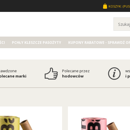
KOSZYK:
(PUS
CI
PCHŁY KLESZCZE PASOŻYTY
KUPONY RABATOWE - SPRAWDŹ O
rawdzone
Polecane przez
ws
polecane marki
hodowców
i 