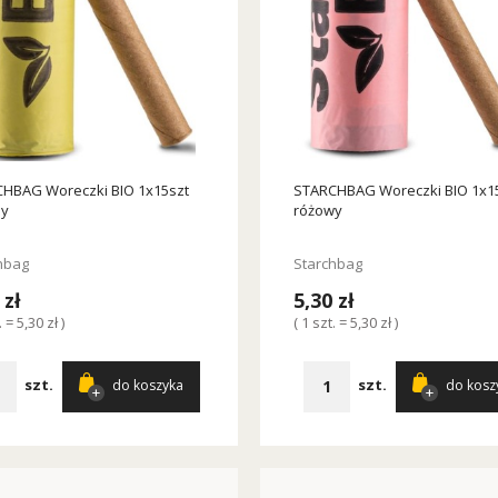
HBAG Woreczki BIO 1x15szt
STARCHBAG Woreczki BIO 1x1
ny
różowy
hbag
Starchbag
 zł
5,30 zł
. = 5,30 zł )
( 1 szt. = 5,30 zł )
szt.
szt.
do koszyka
do kosz