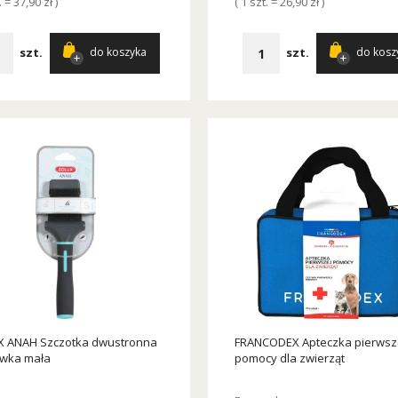
. = 37,90 zł )
( 1 szt. = 26,90 zł )
szt.
szt.
do koszyka
do kosz
 ANAH Szczotka dwustronna
FRANCODEX Apteczka pierwsz
wka mała
pomocy dla zwierząt