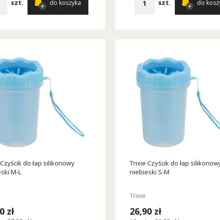
szt.
szt.
do koszyka
do kosz
 Czyścik do łap silikonowy
Trixie Czyścik do łap silikonow
eski M-L
niebieski S-M
Trixie
0 zł
26,90 zł