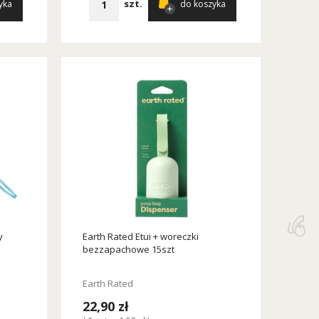
szt.
yka
do koszyka
y
Earth Rated Etui + woreczki
bezzapachowe 15szt
Earth Rated
22,90 zł