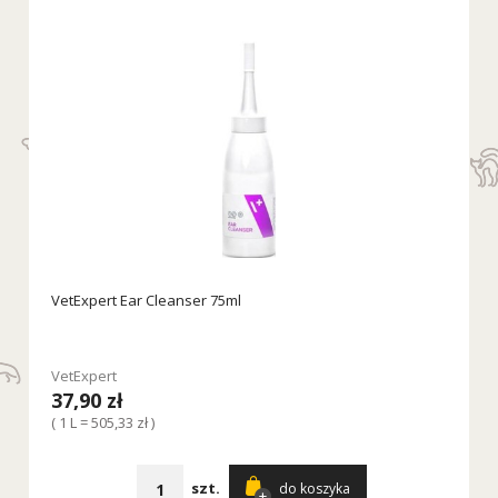
VetExpert Ear Cleanser 75ml
VetExpert
37,90 zł
( 1 L = 505,33 zł )
szt.
do koszyka