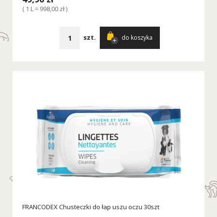
( 1 L = 998,00 zł )
szt.
do koszyka
FRANCODEX Chusteczki do łap uszu oczu 30szt