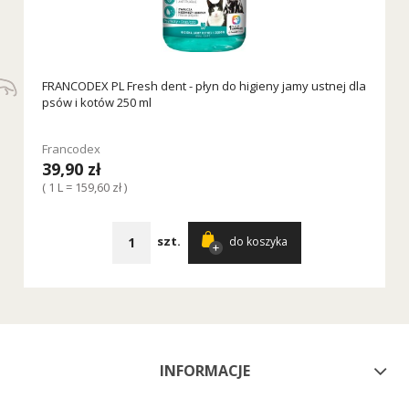
FRANCODEX PL Fresh dent - płyn do higieny jamy ustnej dla
psów i kotów 250 ml
Francodex
39,90 zł
( 1 L = 159,60 zł )
szt.
do koszyka
INFORMACJE