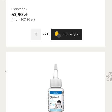
Francodex
53,90 zł
( 1 L = 107,80 zł )
szt.
do koszyka