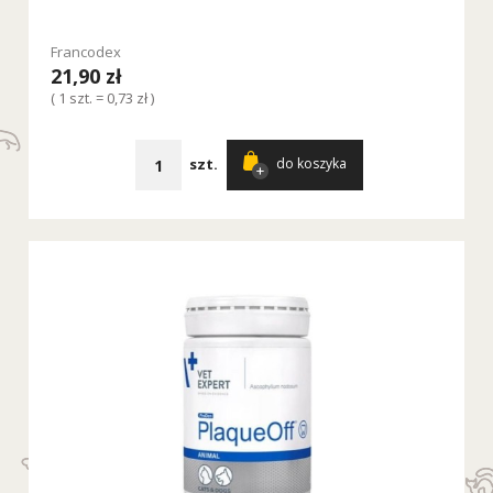
Francodex
21,90 zł
( 1 szt. = 0,73 zł )
szt.
do koszyka