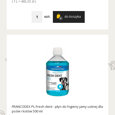
( 1 L = 465,33 zł )
szt.
do koszyka
FRANCODEX PL Fresh dent - płyn do higieny jamy ustnej dla
psów i kotów 500 ml