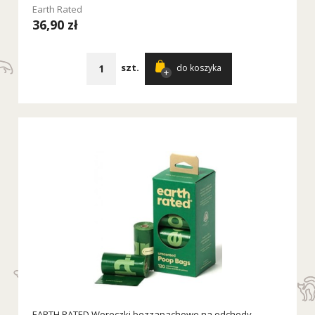
Earth Rated
36,90 zł
szt.
do koszyka
EARTH RATED Woreczki bezzapachowe na odchody