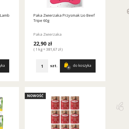
 Lamb
Paka Zwierzaka Przysmak Lio Beef
Tripe 60g
Paka Zwierzaka
22,90 zł
( 1 kg = 381,67 zł )
szt.
yka
do koszyka
NOWOŚĆ