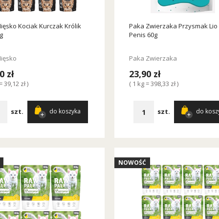
ięsko Kociak Kurczak Królik
Paka Zwierzaka Przysmak Lio
g
Penis 60g
ięsko
Paka Zwierzaka
0 zł
23,90 zł
= 39,12 zł )
( 1 kg = 398,33 zł )
szt.
szt.
do koszyka
do kosz
NOWOŚĆ