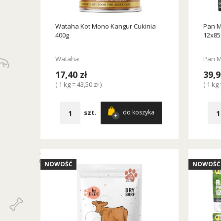
Wataha Kot Mono Kangur Cukinia
Pan M
400g
12x85
Wataha
Pan M
17,40 zł
39,9
( 1 kg = 43,50 zł )
( 1 kg 
szt.
do koszyka
NOWOŚĆ
NOWOŚĆ