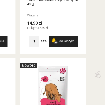
400g
Wataha
14,90 zł
( 1 kg = 37,25 zł )
szt.
yka
do koszyka
NOWOŚĆ