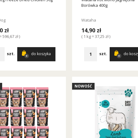
Borówka 400g
Dog
Wataha
0 zł
14,90 zł
= 596,67 zł )
( 1 kg = 37,25 zł )
szt.
szt.
do koszyka
do kosz
NOWOŚĆ