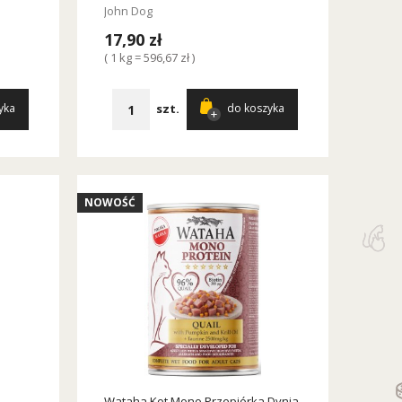
John Dog
17,90 zł
( 1 kg = 596,67 zł )
szt.
yka
do koszyka
NOWOŚĆ
Wataha Kot Mono Przepiórka Dynia