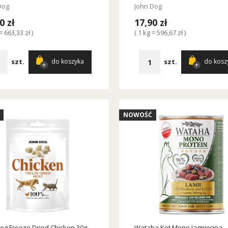
Dog
John Dog
0 zł
17,90 zł
= 663,33 zł )
( 1 kg = 596,67 zł )
szt.
szt.
do koszyka
do kosz
NOWOŚĆ
og Freeze Dried Chicken 30g
Wataha Kot Mono Jagnięcina