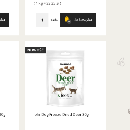
( 1 kg = 33,25 zł )
szt.
yka
do koszyka
NOWOŚĆ
30g
JohnDog Freeze Dried Deer 30g