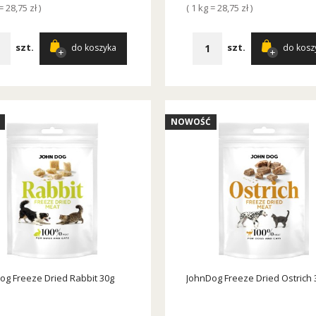
= 28,75 zł )
( 1 kg = 28,75 zł )
szt.
szt.
do koszyka
do kosz
NOWOŚĆ
og Freeze Dried Rabbit 30g
JohnDog Freeze Dried Ostrich 