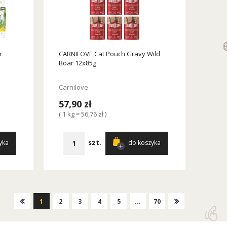
n
CARNILOVE Cat Pouch Gravy Wild
Boar 12x85g
Carnilove
57,90 zł
( 1 kg = 56,76 zł )
szt.
yka
do koszyka
1
2
3
4
5
...
70