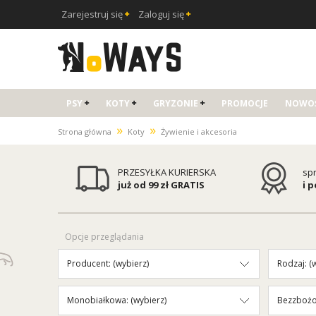
Zarejestruj się
Zaloguj się
PSY
KOTY
GRYZONIE
PROMOCJE
NOWOŚ
»
»
Strona główna
Koty
Żywienie i akcesoria
PRZESYŁKA KURIERSKA
sp
już od 99 zł GRATIS
i 
Opcje przeglądania
Producent: (wybierz)
Rodzaj: (
Monobiałkowa: (wybierz)
Bezzbożo