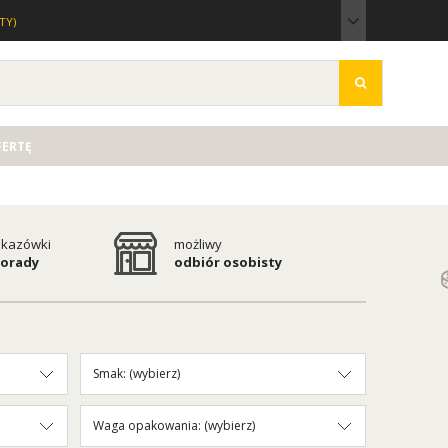
TY)
FERTĘ
kazówki
możliwy
porady
odbiór osobisty
Smak: (wybierz)
Waga opakowania: (wybierz)