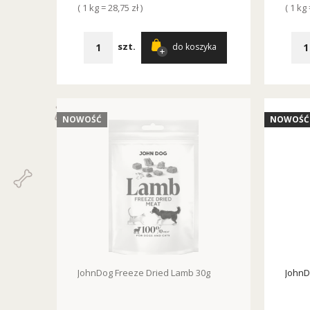
( 1 kg = 28,75 zł )
( 1 kg 
szt.
do koszyka
NOWOŚĆ
NOWOŚĆ
JohnDog Freeze Dried Lamb 30g
JohnD