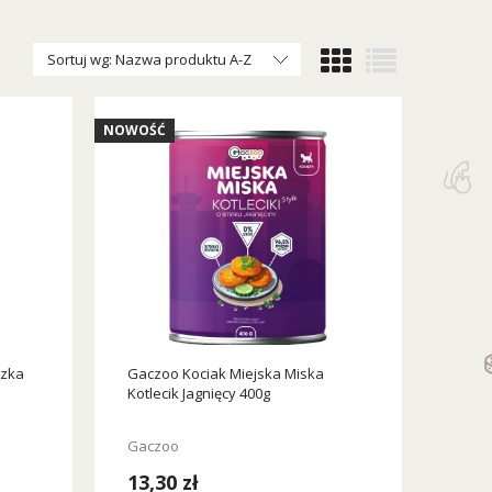
Sortuj wg:
Nazwa produktu A-Z
NOWOŚĆ
czka
Gaczoo Kociak Miejska Miska
Kotlecik Jagnięcy 400g
Gaczoo
13,30 zł