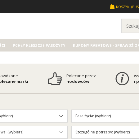
KOSZYK:
(PUS
CI
PCHŁY KLESZCZE PASOŻYTY
KUPONY RABATOWE - SPRAWDŹ O
rawdzone
Polecane przez
ws
polecane marki
hodowców
i 
wybierz)
Faza życia: (wybierz)
wa: (wybierz)
Szczególne potrzeby: (wybierz)