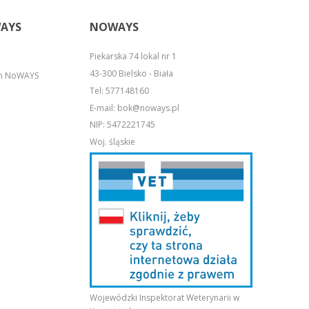
AYS
NOWAYS
Piekarska 74 lokal nr 1
43-300 Bielsko - Biała
em NoWAYS
Tel:
577148160
E-mail:
bok@noways.pl
NIP: 5472221745
Woj. śląskie
Wojewódzki Inspektorat Weterynarii w