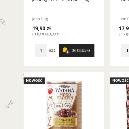
John Dog
John 
19,90 zł
17,9
( 1 kg = 663,33 zł )
( 1 kg 
szt.
do koszyka
NOWOŚĆ
NOWOŚĆ