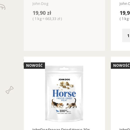
John Dog
John 
19,90 zł
19,9
( 1 kg = 663,33 zł )
( 1 kg 
NOWOŚĆ
NOWOŚĆ
JohnDog Freeze Dried Horse 30g
JohnD