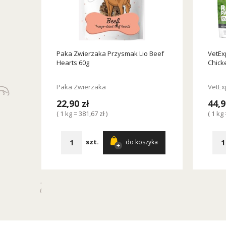
Paka Zwierzaka Przysmak Lio Beef
VetEx
Hearts 60g
Chick
Paka Zwierzaka
VetEx
22,90 zł
44,9
( 1 kg = 381,67 zł )
( 1 kg 
szt.
do koszyka