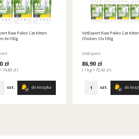
pert Raw Paleo Cat Kitten
VetExpert Raw Paleo Cat Kitte
en 6x100g
Chicken 12x100g
pert
VetExpert
0 zł
86,90 zł
= 74,83 zł )
( 1 kg = 72,42 zł )
szt.
szt.
do koszyka
do kosz