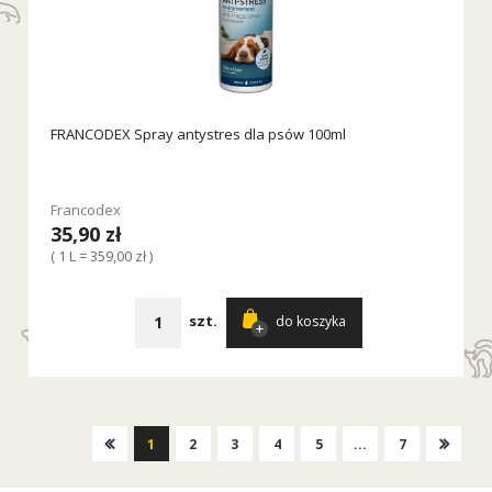
FRANCODEX Spray antystres dla psów 100ml
Francodex
35,90 zł
( 1 L = 359,00 zł )
szt.
do koszyka
1
2
3
4
5
...
7