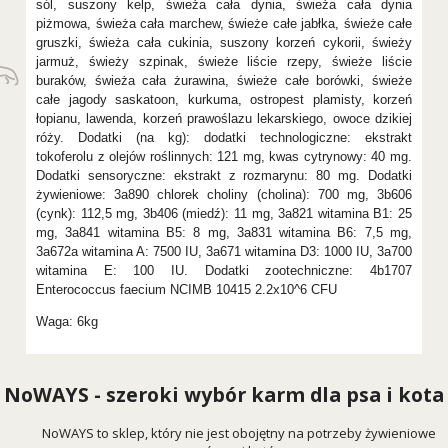
sól, suszony kelp, świeża cała dynia, świeża cała dynia
piżmowa, świeża cała marchew, świeże całe jabłka, świeże całe
gruszki, świeża cała cukinia, suszony korzeń cykorii, świeży
jarmuż, świeży szpinak, świeże liście rzepy, świeże liście
buraków, świeża cała żurawina, świeże całe borówki, świeże
całe jagody saskatoon, kurkuma, ostropest plamisty, korzeń
łopianu, lawenda, korzeń prawoślazu lekarskiego, owoce dzikiej
róży. Dodatki (na kg): dodatki technologiczne: ekstrakt
tokoferolu z olejów roślinnych: 121 mg, kwas cytrynowy: 40 mg.
Dodatki sensoryczne: ekstrakt z rozmarynu: 80 mg. Dodatki
żywieniowe: 3a890 chlorek choliny (cholina): 700 mg, 3b606
(cynk): 112,5 mg, 3b406 (miedź): 11 mg, 3a821 witamina B1: 25
mg, 3a841 witamina B5: 8 mg, 3a831 witamina B6: 7,5 mg,
3a672a witamina A: 7500 IU, 3a671 witamina D3: 1000 IU, 3a700
witamina E: 100 IU. Dodatki zootechniczne: 4b1707
Enterococcus faecium NCIMB 10415 2.2x10^6 CFU
Waga: 6kg
NoWAYS - szeroki wybór karm dla psa i kota
NoWAYS to sklep, który nie jest obojętny na potrzeby żywieniowe