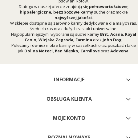
psów ani kotów.
Dlatego w naszej ofercie znajdują się
pełnowartościowe,
hipoalergiczne, bezzbożowe karmy
suche oraz mokre
najwyższej jakości
.
W sklepie dostępne są zarówno karmy dedykowane dla małych ras,
średnich ras oraz dużych ras jak i uniwersalne.
Najpopularniejszymi wyborami są suche karmy
Brit
,
Acana
,
Royal
Canin
,
Wiejska Zagroda
,
Farmina
oraz
John Dog
.
Polecamy również mokre karmy w saszetkach oraz puszkach takie
jak
Dolina Noteci
,
Pan Mięsko
,
Carnilove
oraz
Addvena
.
INFORMACJE
OBSŁUGA KLIENTA
MOJE KONTO
POZNAJ NOWAYS