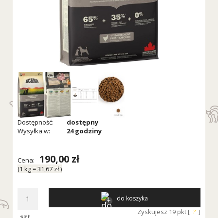
Dostępność:
dostępny
Wysyłka w:
24 godziny
190,00 zł
Cena:
(1
kg
=
31,67 zł
)
do koszyka
Zyskujesz
19
pkt [
?
]
szt.