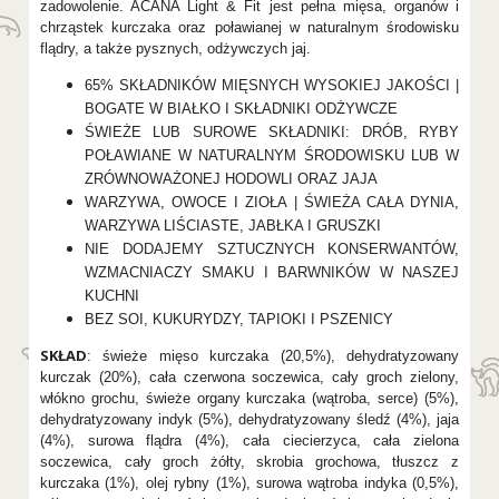
zadowolenie. ACANA Light & Fit jest pełna mięsa, organów i
chrząstek kurczaka oraz poławianej w naturalnym środowisku
flądry, a także pysznych, odżywczych jaj.
65% SKŁADNIKÓW MIĘSNYCH WYSOKIEJ JAKOŚCI |
BOGATE W BIAŁKO I SKŁADNIKI ODŻYWCZE
ŚWIEŻE LUB SUROWE SKŁADNIKI: DRÓB, RYBY
POŁAWIANE W NATURALNYM ŚRODOWISKU LUB W
ZRÓWNOWAŻONEJ HODOWLI ORAZ JAJA
WARZYWA, OWOCE I ZIOŁA | ŚWIEŻA CAŁA DYNIA,
WARZYWA LIŚCIASTE, JABŁKA I GRUSZKI
NIE DODAJEMY SZTUCZNYCH KONSERWANTÓW,
WZMACNIACZY SMAKU I BARWNIKÓW W NASZEJ
KUCHNI
BEZ SOI, KUKURYDZY, TAPIOKI I PSZENICY
SKŁAD
: świeże mięso kurczaka (20,5%), dehydratyzowany
kurczak (20%), cała czerwona soczewica, cały groch zielony,
włókno grochu, świeże organy kurczaka (wątroba, serce) (5%),
dehydratyzowany indyk (5%), dehydratyzowany śledź (4%), jaja
(4%), surowa flądra (4%), cała ciecierzyca, cała zielona
soczewica, cały groch żółty, skrobia grochowa, tłuszcz z
kurczaka (1%), olej rybny (1%), surowa wątroba indyka (0,5%),