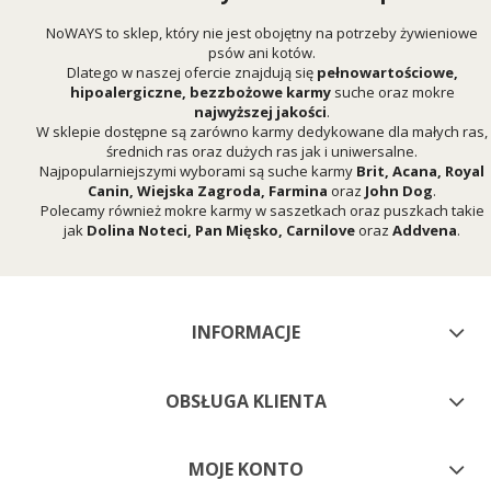
NoWAYS to sklep, który nie jest obojętny na potrzeby żywieniowe
psów ani kotów.
Dlatego w naszej ofercie znajdują się
pełnowartościowe,
hipoalergiczne, bezzbożowe karmy
suche oraz mokre
najwyższej jakości
.
W sklepie dostępne są zarówno karmy dedykowane dla małych ras,
średnich ras oraz dużych ras jak i uniwersalne.
Najpopularniejszymi wyborami są suche karmy
Brit
,
Acana
,
Royal
Canin
,
Wiejska Zagroda
,
Farmina
oraz
John Dog
.
Polecamy również mokre karmy w saszetkach oraz puszkach takie
jak
Dolina Noteci
,
Pan Mięsko
,
Carnilove
oraz
Addvena
.
INFORMACJE
OBSŁUGA KLIENTA
MOJE KONTO