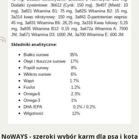
Dodatki żywieniowe: 3b612 (Cynk: 150 mg), 3b407 (Miedź: 10
mg), 3a821 Witamina B1: 75 mg, 3a825i Witamina B2: 15 mg,
3a314 kwas nikotynowy: 150 mg, 3a841 D-pantotenian wapnia:
45 mg, 3a831 Witamina B6: 26,25 mg, 3a316 Kwas foliowy: 5,25
mg, 3a835 Witamina B12: 0,15 mg, 3a672a Witamina A: 7500
JM, 3a671 Witamina D3: 1000 JM, 3a700 Witamina E: 600 JM
Składniki analityczne:
Białko surowe 35%
Oleje i tłuszcze surowe 17%
Popiół surowy 8%
Włókno surowe 6%
Wapń 1.7%
Fosfor 1.2%
Omega-6 2.3%
Omega-3 1%
DHA /EPA 0.2% / 0.2%
Wilgotność 12%
NoWAYS - szeroki wybór karm dla psa i kota