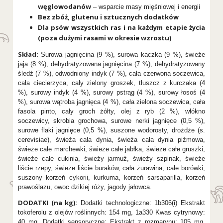
węglowodanów
– wsparcie masy mięśniowej i energii
Bez zbóż, glutenu i sztucznych dodatków
Dla psów wszystkich ras i na każdym etapie życia
(poza dużymi rasami w okresie wzrostu)
Skład:
Surowa jagnięcina (9 %), surowa kaczka (9 %), świeże
jaja (8 %), dehydratyzowana jagnięcina (7 %), dehydratyzowany
śledź (7 %), odwodniony indyk (7 %), cała czerwona soczewica,
cała ciecierzyca, cały zielony groszek, tłuszcz z kurczaka (4
%), surowy indyk (4 %), surowy pstrąg (4 %), surowy łosoś (4
%), surowa wątroba jagnięca (4 %), cała zielona soczewica, cała
fasola pinto, cały groch żółty, olej z ryb (2 %), włókno
soczewicy, skrobia grochowa, surowe nerki jagnięce (0,5 %),
surowe flaki jagnięce (0,5 %), suszone wodorosty, drożdże (s.
cerevisiae), świeża cała dynia, świeża cała dynia piżmowa,
świeże całe marchewki, świeże całe jabłka, świeże całe gruszki,
świeże całe cukinia, świeży jarmuż, świeży szpinak, świeże
liście rzepy, świeże liście buraków, cała żurawina, całe borówki,
suszony korzeń cykorii, kurkuma, korzeń sarsaparilla, korzeń
prawoślazu, owoc dzikiej róży, jagody jałowca.
DODATKI (na kg):
Dodatki technologiczne: 1b306(i) Ekstrakt
tokoferolu z olejów roślinnych: 154 mg, 1a330 Kwas cytrynowy:
40 mg. Dodatki sensoryczne: Ekstrakt z rozmarynu: 105 mg.