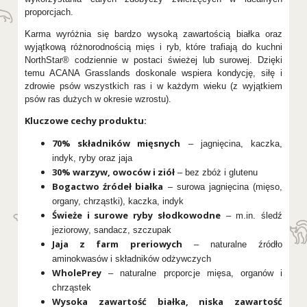
proporcjach.
Karma wyróżnia się bardzo wysoką zawartością białka oraz
wyjątkową różnorodnością mięs i ryb, które trafiają do kuchni
NorthStar® codziennie w postaci świeżej lub surowej. Dzięki
temu ACANA Grasslands doskonale wspiera kondycję, siłę i
zdrowie psów wszystkich ras i w każdym wieku (z wyjątkiem
psów ras dużych w okresie wzrostu).
Kluczowe cechy produktu:
70% składników mięsnych
– jagnięcina, kaczka,
indyk, ryby oraz jaja
30% warzyw, owoców i ziół
– bez zbóż i glutenu
Bogactwo źródeł białka
– surowa jagnięcina (mięso,
organy, chrząstki), kaczka, indyk
Świeże i surowe ryby słodkowodne
– m.in. śledź
jeziorowy, sandacz, szczupak
Jaja z farm preriowych
– naturalne źródło
aminokwasów i składników odżywczych
WholePrey
– naturalne proporcje mięsa, organów i
chrząstek
Wysoka zawartość białka, niska zawartość