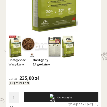
Dostępność:
dostępny
Wysyłka w:
24 godziny
235,00 zł
Cena:
(1
kg
=
39,17 zł
)
do koszyka
Zyskujesz
23
pkt [
?
]
szt.