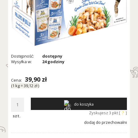
Dostępność:
dostępny
Wysyłka w:
24 godziny
39,90 zł
Cena:
(1
kg
=
39,12 zł
)
do koszyka
Zyskujesz
3
pkt [
?
]
szt.
dodaj do przechowalni