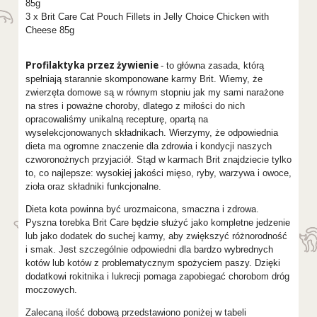
85g
3 x Brit Care Cat Pouch Fillets in Jelly Choice Chicken with
Cheese 85g
Profilaktyka przez żywienie
- to główna zasada, którą
spełniają starannie skomponowane karmy Brit. Wiemy, że
zwierzęta domowe są w równym stopniu jak my sami narażone
na stres i poważne choroby, dlatego z miłości do nich
opracowaliśmy unikalną recepturę, opartą na
wyselekcjonowanych składnikach. Wierzymy, że odpowiednia
dieta ma ogromne znaczenie dla zdrowia i kondycji naszych
czworonożnych przyjaciół. Stąd w karmach Brit znajdziecie tylko
to, co najlepsze: wysokiej jakości mięso, ryby, warzywa i owoce,
zioła oraz składniki funkcjonalne.
Dieta kota powinna być urozmaicona, smaczna i zdrowa.
Pyszna torebka Brit Care będzie służyć jako kompletne jedzenie
lub jako dodatek do suchej karmy, aby zwiększyć różnorodność
i smak. Jest szczególnie odpowiedni dla bardzo wybrednych
kotów lub kotów z problematycznym spożyciem paszy. Dzięki
dodatkowi rokitnika i lukrecji pomaga zapobiegać chorobom dróg
moczowych.
Zalecaną ilość dobową przedstawiono poniżej w tabeli