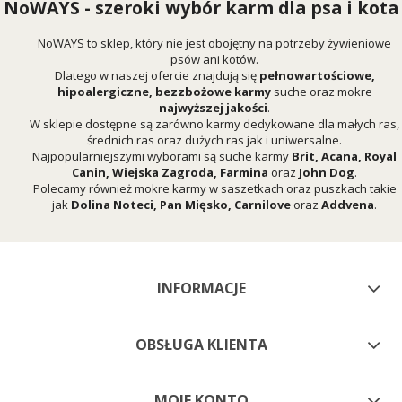
NoWAYS - szeroki wybór karm dla psa i kota
NoWAYS to sklep, który nie jest obojętny na potrzeby żywieniowe
psów ani kotów.
Dlatego w naszej ofercie znajdują się
pełnowartościowe,
hipoalergiczne, bezzbożowe karmy
suche oraz mokre
najwyższej jakości
.
W sklepie dostępne są zarówno karmy dedykowane dla małych ras,
średnich ras oraz dużych ras jak i uniwersalne.
Najpopularniejszymi wyborami są suche karmy
Brit
,
Acana
,
Royal
Canin
,
Wiejska Zagroda
,
Farmina
oraz
John Dog
.
Polecamy również mokre karmy w saszetkach oraz puszkach takie
jak
Dolina Noteci
,
Pan Mięsko
,
Carnilove
oraz
Addvena
.
INFORMACJE
OBSŁUGA KLIENTA
MOJE KONTO