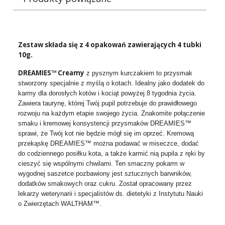
Zestaw składa się z 4 opakowań zawierających 4 tubki
10g.
DREAMIES™ Creamy
z pysznym kurczakiem to przysmak
stworzony specjalnie z myślą o kotach. Idealny jako dodatek do
karmy dla dorosłych kotów i kociąt powyżej 8 tygodnia życia.
Zawiera taurynę, której Twój pupil potrzebuje do prawidłowego
rozwoju na każdym etapie swojego życia. Znakomite połączenie
smaku i kremowej konsystencji przysmaków DREAMIES™
sprawi, że Twój kot nie będzie mógł się im oprzeć. Kremową
przekąskę DREAMIES™ można podawać w miseczce, dodać
do codziennego posiłku kota, a także karmić nią pupila z ręki by
cieszyć się wspólnymi chwilami. Ten smaczny pokarm w
wygodnej saszetce pozbawiony jest sztucznych barwników,
dodatków smakowych oraz cukru. Został opracowany przez
lekarzy weterynarii i specjalistów ds. dietetyki z Instytutu Nauki
o Zwierzętach WALTHAM™.