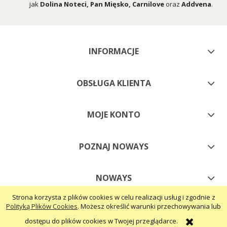
jak
Dolina Noteci
,
Pan Mięsko
,
Carnilove
oraz
Addvena
.
INFORMACJE
OBSŁUGA KLIENTA
MOJE KONTO
POZNAJ NOWAYS
NOWAYS
Strona korzysta z plików cookies w celu realizacji usług i zgodnie z
Polityką Plików Cookies
. Możesz określić warunki przechowywania lub
pokaż pełną wersję strony
dostępu do plików cookies w Twojej przeglądarce.