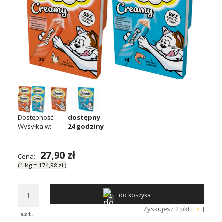
Dostępność:
dostępny
Wysyłka w:
24 godziny
27,90 zł
Cena:
(1
kg
=
174,38 zł
)
do koszyka
Zyskujesz
2
pkt [
?
]
szt.