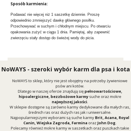
Sposób karmienia:
Podawać nie więcej niż 1 saszetkę dziennie. Proszę
odpowiednio zmniejszyć dawkę głównego posiłku.
Przechowywać w suchym i chłodnym miejscu. Po otwarciu
opakowania zużyć w ciągu 1 dnia. Pamiętaj, aby zapewnić
zwierzęciu stały dostęp do świeżej wody do picia.
NoWAYS - szeroki wybór karm dla psa i kota
NoWAYS to sklep, który nie jest obojętny na potrzeby żywieniowe
psów ani kotów.
Dlatego w naszej ofercie znajdują się
pełnowartościowe,
hipoalergiczne, bezzbożowe karmy
suche oraz mokre
najwyższej jakości
.
W sklepie dostępne są zarówno karmy dedykowane dla małych ras,
średnich ras oraz dużych ras jak i uniwersalne.
Najpopularniejszymi wyborami są suche karmy
Brit
,
Acana
,
Royal
Canin
,
Wiejska Zagroda
,
Farmina
oraz
John Dog
.
Polecamy również mokre karmy w saszetkach oraz puszkach takie