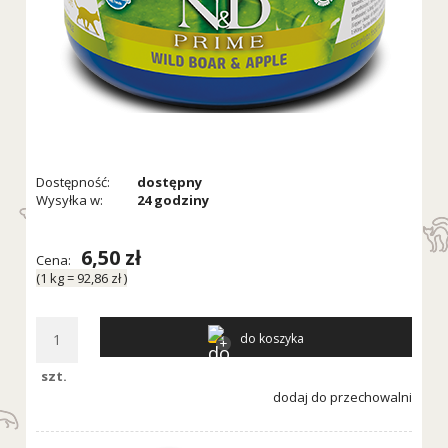
Dostępność:
dostępny
Wysyłka w:
24 godziny
6,50 zł
Cena:
(1
kg
=
92,86 zł
)
do koszyka
szt.
dodaj do przechowalni