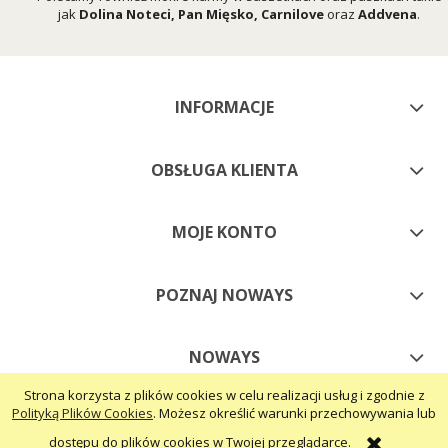
jak
Dolina Noteci
,
Pan Mięsko
,
Carnilove
oraz
Addvena
.
INFORMACJE
OBSŁUGA KLIENTA
MOJE KONTO
POZNAJ NOWAYS
NOWAYS
Strona korzysta z plików cookies w celu realizacji usług i zgodnie z
Polityką Plików Cookies
. Możesz określić warunki przechowywania lub
pokaż pełną wersję strony
dostępu do plików cookies w Twojej przeglądarce.