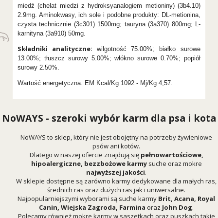
miedź (chelat miedzi z hydroksyanalogiem metioniny) (3b4.10)
2.9mg. Aminokwasy, ich sole i podobne produkty: DL-metionina,
czysta technicznie (3c301) 1500mg; tauryna (3a370) 800mg; L-
karnityna (3a910) 50mg.
Składniki analityczne:
wilgotność 75.00%; białko surowe
13.00%; tłuszcz surowy 5.00%; włókno surowe 0.70%; popiół
surowy 2.50%.
Wartość energetyczna: EM Kcal/Kg 1092 - Mj/Kg 4,57.
NoWAYS - szeroki wybór karm dla psa i kota
NoWAYS to sklep, który nie jest obojętny na potrzeby żywieniowe
psów ani kotów.
Dlatego w naszej ofercie znajdują się
pełnowartościowe,
hipoalergiczne, bezzbożowe karmy
suche oraz mokre
najwyższej jakości
.
W sklepie dostępne są zarówno karmy dedykowane dla małych ras,
średnich ras oraz dużych ras jak i uniwersalne.
Najpopularniejszymi wyborami są suche karmy
Brit
,
Acana
,
Royal
Canin
,
Wiejska Zagroda
,
Farmina
oraz
John Dog
.
Polecamy również mokre karmy w saszetkach oraz puszkach takie