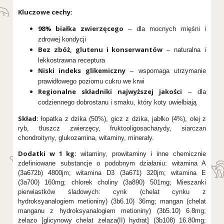
Kluczowe cechy:
98% białka zwierzęcego
– dla mocnych mięśni i
zdrowej kondycji
Bez zbóż, glutenu i konserwantów
– naturalna i
lekkostrawna receptura
Niski indeks glikemiczny
– wspomaga utrzymanie
prawidłowego poziomu cukru we krwi
Regionalne składniki najwyższej jakości
– dla
codziennego dobrostanu i smaku, który koty uwielbiają
Skład:
łopatka z dzika (50%), gicz z dzika, jabłko (4%), olej z
ryb, tłuszcz zwierzęcy, fruktooligosacharydy, siarczan
chondroityny, glukozamina, witaminy, minerały.
Dodatki w 1 kg:
witaminy, prowitaminy i inne chemicznie
zdefiniowane substancje o podobnym działaniu: witamina A
(3a672b) 4800jm; witamina D3 (3a671) 320jm; witamina E
(3a700) 160mg; chlorek choliny (3a890) 501mg; Mieszanki
pierwiastków śladowych: cynk (chelat cynku z
hydroksyanalogiem metioniny) (3b6.10) 36mg; mangan (chelat
manganu z hydroksyanalogiem metioniny) (3b5.10) 6.8mg;
żelazo [glicynowy chelat żelaza(II) hydrat] (3b108) 16.80mg;