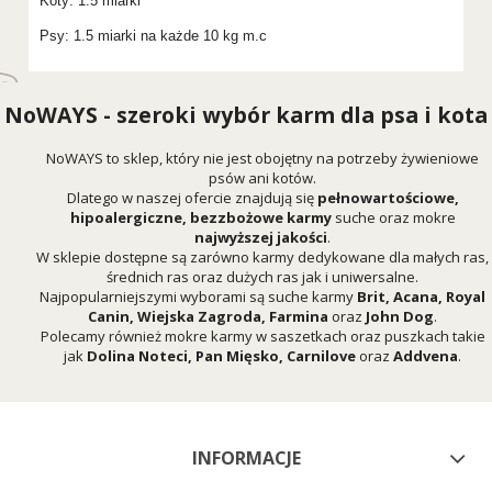
Koty: 1.5 miarki
Psy: 1.5 miarki na każde 10 kg m.c
NoWAYS - szeroki wybór karm dla psa i kota
NoWAYS to sklep, który nie jest obojętny na potrzeby żywieniowe
psów ani kotów.
Dlatego w naszej ofercie znajdują się
pełnowartościowe,
hipoalergiczne, bezzbożowe karmy
suche oraz mokre
najwyższej jakości
.
W sklepie dostępne są zarówno karmy dedykowane dla małych ras,
średnich ras oraz dużych ras jak i uniwersalne.
Najpopularniejszymi wyborami są suche karmy
Brit
,
Acana
,
Royal
Canin
,
Wiejska Zagroda
,
Farmina
oraz
John Dog
.
Polecamy również mokre karmy w saszetkach oraz puszkach takie
jak
Dolina Noteci
,
Pan Mięsko
,
Carnilove
oraz
Addvena
.
INFORMACJE