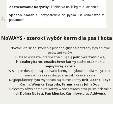
Zastosowanie Koty/Psy:
1 tabletka na 10kg m.c. dziennie.
Sposób podania:
bezpośrednio do pyska lub wymieszać z
pokarmem.
NoWAYS - szeroki wybór karm dla psa i kota
NoWAYS to sklep, który nie jest obojętny na potrzeby żywieniowe
psów ani kotów.
Dlatego w naszej ofercie znajdują się
pełnowartościowe,
hipoalergiczne, bezzbożowe karmy
suche oraz mokre
najwyższej jakości
.
W sklepie dostępne są zarówno karmy dedykowane dla małych ras,
średnich ras oraz dużych ras jak i uniwersalne.
Najpopularniejszymi wyborami są suche karmy
Brit
,
Acana
,
Royal
Canin
,
Wiejska Zagroda
,
Farmina
oraz
John Dog
.
Polecamy również mokre karmy w saszetkach oraz puszkach takie
jak
Dolina Noteci
,
Pan Mięsko
,
Carnilove
oraz
Addvena
.