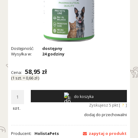
Dostępność:
dostępny
Wysyłka w:
24 godziny
58,95 zł
Cena:
(1
szt.
=
0,66 zł
)
do koszyka
Zyskujesz
5
pkt [
?
]
szt.
dodaj do przechowalni
Producent:
HolistaPets
zapytaj o produkt