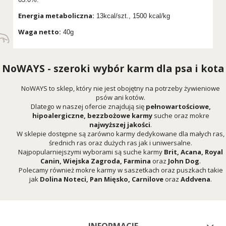
Energia metaboliczna:
13kcal/szt., 1500 kcal/kg
Waga netto:
40g
NoWAYS - szeroki wybór karm dla psa i kota
NoWAYS to sklep, który nie jest obojętny na potrzeby żywieniowe
psów ani kotów.
Dlatego w naszej ofercie znajdują się
pełnowartościowe,
hipoalergiczne, bezzbożowe karmy
suche oraz mokre
najwyższej jakości
.
W sklepie dostępne są zarówno karmy dedykowane dla małych ras,
średnich ras oraz dużych ras jak i uniwersalne.
Najpopularniejszymi wyborami są suche karmy
Brit
,
Acana
,
Royal
Canin
,
Wiejska Zagroda
,
Farmina
oraz
John Dog
.
Polecamy również mokre karmy w saszetkach oraz puszkach takie
jak
Dolina Noteci
,
Pan Mięsko
,
Carnilove
oraz
Addvena
.