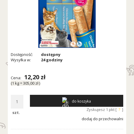
Dostępność:
dostępny
Wysyłka w:
24 godziny
12,20 zł
Cena:
(1
kg
=
305,00 zł
)
do koszyka
Zyskujesz
1
pkt [
?
]
szt.
dodaj do przechowalni