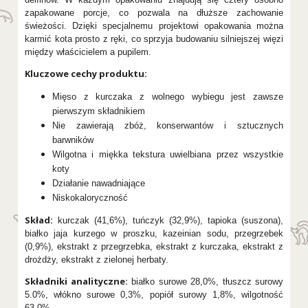
zapakowane porcje, co pozwala na dłuższe zachowanie
świeżości. Dzięki specjalnemu projektowi opakowania można
karmić kota prosto z ręki, co sprzyja budowaniu silniejszej więzi
między właścicielem a pupilem.
Kluczowe cechy produktu:
Mięso z kurczaka z wolnego wybiegu jest zawsze
pierwszym składnikiem
Nie zawierają zbóż, konserwantów i sztucznych
barwników
Wilgotna i miękka tekstura uwielbiana przez wszystkie
koty
Działanie nawadniające
Niskokaloryczność
Skład:
kurczak (41,6%), tuńczyk (32,9%), tapioka (suszona),
białko jaja kurzego w proszku, kazeinian sodu, przegrzebek
(0,9%), ekstrakt z przegrzebka, ekstrakt z kurczaka, ekstrakt z
drożdży, ekstrakt z zielonej herbaty.
Składniki analityczne:
białko surowe 28,0%, tłuszcz surowy
5.0%, włókno surowe 0,3%, popiół surowy 1,8%, wilgotność
63.0%.