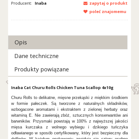
Producent:
Inaba
zapytaj o produkt
poleć znajomemu
Opis
Dane techniczne
Produkty powiązane
Inaba Cat Churu Rolls Chicken Tuna Scallop 4x10g
Churu Rolls to delikatne, mięsne przekąski z miękkim środkiem
w formie pałeczek. Są tworzone z naturalnych składników,
wzbogacone aromatami i ekstraktem z zielonej herbaty oraz
witaminą E. Nie zawierają zbóż, sztucznych konserwantów ani
barwników. Przysmaki powstają w 100% z najwyższej jakości
mięsa kurczaka z wolnego wybiegu i dzikiego tuńczyka
odławianego w sposób certyfikowany, który jest bezpieczny dla
delfinów. W każdym opakowaniu znajdują się cztery osobno