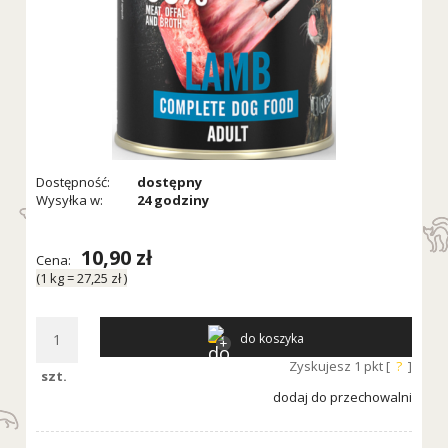
Dostępność:
dostępny
Wysyłka w:
24 godziny
10,90 zł
Cena:
(1
kg
=
27,25 zł
)
do koszyka
Zyskujesz
1
pkt [
?
]
szt.
dodaj do przechowalni