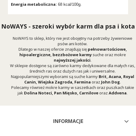
Energia metaboliczna:
68 kcal/100g.
NoWAYS - szeroki wybór karm dla psa i kota
NoWAYS to sklep, który nie jest obojętny na potrzeby żywieniowe
psów ani kotów.
Dlatego w naszej ofercie znajdują się
pełnowartościowe,
hipoalergiczne, bezzbożowe karmy
suche oraz mokre
najwyższej jakości
.
W sklepie dostępne są zarówno karmy dedykowane dla małych ras,
średnich ras oraz dużych ras jak i uniwersalne.
Najpopularniejszymi wyborami są suche karmy
Brit
,
Acana
,
Royal
Canin
,
Wiejska Zagroda
,
Farmina
oraz
John Dog
.
Polecamy również mokre karmy w saszetkach oraz puszkach takie
jak
Dolina Noteci
,
Pan Mięsko
,
Carnilove
oraz
Addvena
.
INFORMACJE