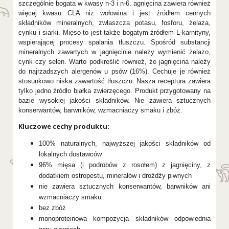
szczególnie bogata w kwasy n-3 i n-6. agnięcina zawiera również
więcej kwasu CLA niż wołowina i jest źródłem cennych
składników mineralnych, zwłaszcza potasu, fosforu, żelaza,
cynku i siarki. Mięso to jest także bogatym źródłem L-karnityny,
wspierającej procesy spalania tłuszczu. Spośród substancji
mineralnych zawartych w jagnięcinie należy wymienić żelazo,
cynk czy selen. Warto podkreślić również, że jagnięcina należy
do najrzadszych alergenów u psów (16%). Cechuje je również
stosunkowo niska zawartość tłuszczu. Nasza receptura zawiera
tylko jedno źródło białka zwierzęcego. Produkt przygotowany na
bazie wysokiej jakości składników. Nie zawiera sztucznych
konserwantów, barwników, wzmacniaczy smaku i zbóż.
Kluczowe cechy produktu:
100% naturalnych, najwyższej jakości składników od
lokalnych dostawców
96% mięsa (i podrobów z rosołem) z jagnięciny, z
dodatkiem ostropestu, minerałów i drożdży piwnych
nie zawiera sztucznych konserwantów, barwników ani
wzmacniaczy smaku
bez zbóż
monoproteinowa kompozycja składników odpowiednia