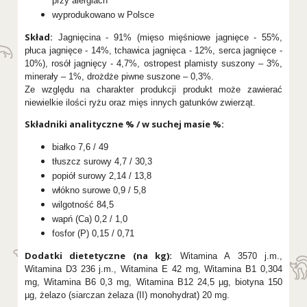
przy alergiach
wyprodukowano w Polsce
Skład:
Jagnięcina - 91% (mięso mięśniowe jagnięce - 55%,
płuca jagnięce - 14%, tchawica jagnięca - 12%, serca jagnięce -
10%), rosół jagnięcy - 4,7%, ostropest plamisty suszony – 3%,
minerały – 1%, drożdże piwne suszone – 0,3%.
Ze względu na charakter produkcji produkt może zawierać
niewielkie ilości ryżu oraz mięs innych gatunków zwierząt.
Składniki analityczne % / w suchej masie %:
białko 7,6 / 49
tłuszcz surowy 4,7 / 30,3
popiół surowy 2,14 / 13,8
włókno surowe 0,9 / 5,8
wilgotność 84,5
wapń (Ca) 0,2 / 1,0
fosfor (P) 0,15 / 0,71
Dodatki dietetyczne (na kg):
Witamina A 3570 j.m.,
Witamina D3 236 j.m., Witamina E 42 mg, Witamina B1 0,304
mg, Witamina B6 0,3 mg, Witamina B12 24,5 µg, biotyna 150
µg, żelazo (siarczan żelaza (II) monohydrat) 20 mg.