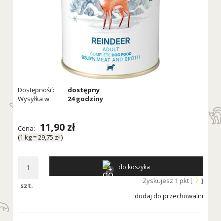
Dostępność:
dostępny
Wysyłka w:
24 godziny
11,90 zł
Cena:
(1
kg
=
29,75 zł
)
do koszyka
Zyskujesz
1
pkt [
?
]
szt.
dodaj do przechowalni