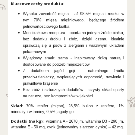
Kluczowe cechy produktu:
Wysoka zawartość mięsa – aż 98,5% mięsa i rosołu, w
tym 70% mięsa mięśniowego, będącego źródłem
pełnowartościowego białka
Monobiałkowa receptura – oparta na jednym źródle białka,
bez dodatku drobiu i zbóż, dzięki czemu idealnie
sprawdzą się u psów z alergiami i wrażliwym układem
pokarmowym
Wyjątkowy smak: sarna - inspirowany dziką naturą i
dostosowane do potrzeb mięsożerców
Z dodatkiem jagód goji – naturalnego źródła
przeciwutleniaczy, wspierających odporność, trawienie i
prawidłowe krążenie
Bez zbóż i sztucznych dodatków – czysty skład oparty
na naturze, bez kompromisów w jakości
Skład:
70% renifer (mięso), 28,5% bulion z renifera, 1%
minerały i witaminy, 0,5% jagody goi.
Dodatki (na kg):
witamina A - 2670 jm, witamina D3 - 290 jm,
witamina E - 50 mg, cynk (jednowodny siarczan cynku) – 42 mg.