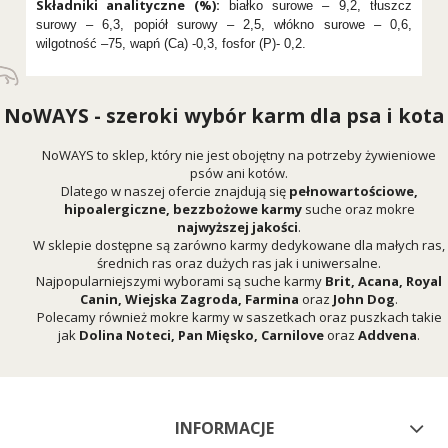
Składniki analityczne (%):
białko surowe – 9,2, tłuszcz
surowy – 6,3, popiół surowy – 2,5, włókno surowe – 0,6,
wilgotność –75, wapń (Ca) -0,3, fosfor (P)- 0,2.
NoWAYS - szeroki wybór karm dla psa i kota
NoWAYS to sklep, który nie jest obojętny na potrzeby żywieniowe
psów ani kotów.
Dlatego w naszej ofercie znajdują się
pełnowartościowe,
hipoalergiczne, bezzbożowe karmy
suche oraz mokre
najwyższej jakości
.
W sklepie dostępne są zarówno karmy dedykowane dla małych ras,
średnich ras oraz dużych ras jak i uniwersalne.
Najpopularniejszymi wyborami są suche karmy
Brit
,
Acana
,
Royal
Canin
,
Wiejska Zagroda
,
Farmina
oraz
John Dog
.
Polecamy również mokre karmy w saszetkach oraz puszkach takie
jak
Dolina Noteci
,
Pan Mięsko
,
Carnilove
oraz
Addvena
.
INFORMACJE