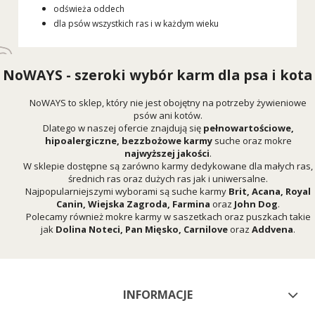
odświeża oddech
dla psów wszystkich ras i w każdym wieku
NoWAYS - szeroki wybór karm dla psa i kota
NoWAYS to sklep, który nie jest obojętny na potrzeby żywieniowe
psów ani kotów.
Dlatego w naszej ofercie znajdują się
pełnowartościowe,
hipoalergiczne, bezzbożowe karmy
suche oraz mokre
najwyższej jakości
.
W sklepie dostępne są zarówno karmy dedykowane dla małych ras,
średnich ras oraz dużych ras jak i uniwersalne.
Najpopularniejszymi wyborami są suche karmy
Brit
,
Acana
,
Royal
Canin
,
Wiejska Zagroda
,
Farmina
oraz
John Dog
.
Polecamy również mokre karmy w saszetkach oraz puszkach takie
jak
Dolina Noteci
,
Pan Mięsko
,
Carnilove
oraz
Addvena
.
INFORMACJE