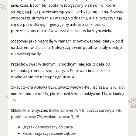
jakiś czas. Baton ten został wzbogacony o składniki, które
spotęgują jego pozytywny wpływ na zęby i jamę ustną. Szałwia
wspomaga utrzymanie świeżego oddechu, a algi przyczyniają
się do prawidłowej higieny jamy ustnej psa. Produkt
przeznaczony dla psów wszystkich ras i w każdym wieku.
Stosować jako nagrodę w ramach zrównoważonej diety – pod
nadzorem właściciela. Należy zapewnić pupilowi stały dostęp
do świeżej wody.
Przechowywać w suchym i chłodnym miejscu, z dala od
działania promieni słonecznych. Po otwarciu uszczelnić
opakowanie do następnego użycia.
Skład: Skóra wołowa 91%, żwacz wołowy 4%, liść szałwi 2%, algi
morskie brunatne 1%, płatki drożdżowe nieaktywne 1%, witaminy
1%
Składniki analityczne:
Białko surowe 76,1%, tłuszcz surowy 3,7%,
popiół surowy 7%, włókno surowe 3,1%.
gryzak dentystyczny do żucia
wspomaga czyszczenie zębów