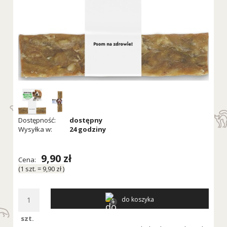
Dostępność:
dostępny
Wysyłka w:
24 godziny
9,90 zł
Cena:
(1
szt.
=
9,90 zł
)
do koszyka
szt.