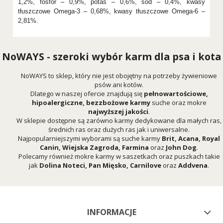
1,2%, fosfor – 0,9%, potas – 0,6%, sód – 0,4%, kwasy
tłuszczowe Omega-3 – 0,68%, kwasy tłuszczowe Omega-6 –
2,81%.
NoWAYS - szeroki wybór karm dla psa i kota
NoWAYS to sklep, który nie jest obojętny na potrzeby żywieniowe
psów ani kotów.
Dlatego w naszej ofercie znajdują się
pełnowartościowe,
hipoalergiczne, bezzbożowe karmy
suche oraz mokre
najwyższej jakości
.
W sklepie dostępne są zarówno karmy dedykowane dla małych ras,
średnich ras oraz dużych ras jak i uniwersalne.
Najpopularniejszymi wyborami są suche karmy
Brit
,
Acana
,
Royal
Canin
,
Wiejska Zagroda
,
Farmina
oraz
John Dog
.
Polecamy również mokre karmy w saszetkach oraz puszkach takie
jak
Dolina Noteci
,
Pan Mięsko
,
Carnilove
oraz
Addvena
.
INFORMACJE