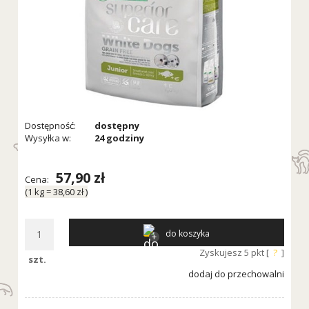
Dostępność:
dostępny
Wysyłka w:
24 godziny
57,90 zł
Cena:
(1
kg
=
38,60 zł
)
do koszyka
Zyskujesz
5
pkt [
?
]
szt.
dodaj do przechowalni