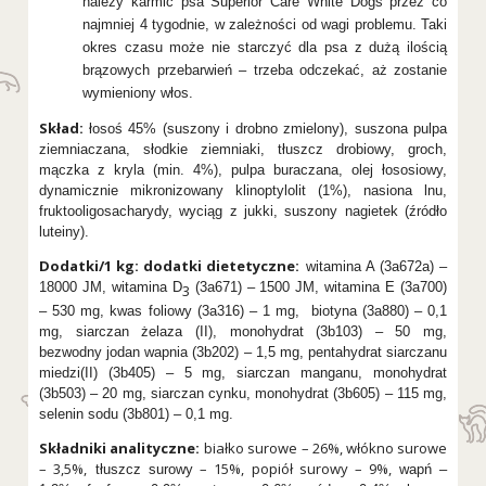
należy karmić psa Superior Care White Dogs przez co
najmniej 4 tygodnie, w zależności od wagi problemu. Taki
okres czasu może nie starczyć dla psa z dużą ilością
brązowych przebarwień – trzeba odczekać, aż zostanie
wymieniony włos.
Skład:
łosoś 45% (suszony i drobno zmielony), suszona pulpa
ziemniaczana, słodkie ziemniaki, tłuszcz drobiowy, groch,
mączka z kryla (min. 4%), pulpa buraczana, olej łososiowy,
dynamicznie mikronizowany klinoptylolit (1%), nasiona lnu,
fruktooligosacharydy, wyciąg z jukki, suszony nagietek (źródło
luteiny).
Dodatki/1 kg: dodatki dietetyczne:
witamina A (3a672a) –
18000 JM, witamina D
(3a671) – 1500 JM, witamina E (3a700)
3
– 530 mg, kwas foliowy (3a316) – 1 mg, biotyna (3a880) – 0,1
mg, siarczan żelaza (II), monohydrat (3b103) – 50 mg,
bezwodny jodan wapnia (3b202) – 1,5 mg, pentahydrat siarczanu
miedzi(II) (3b405) – 5 mg, siarczan manganu, monohydrat
(3b503) – 20 mg, siarczan cynku, monohydrat (3b605) – 115 mg,
selenin sodu (3b801) – 0,1 mg.
Składniki analityczne:
białko surowe – 26%, włókno surowe
– 3,5%,
– 15%, popiół surowy – 9%,
tłuszcz surowy
wapń –