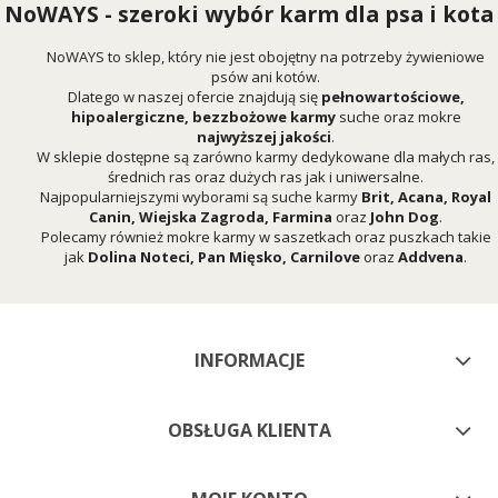
NoWAYS - szeroki wybór karm dla psa i kota
NoWAYS to sklep, który nie jest obojętny na potrzeby żywieniowe
psów ani kotów.
Dlatego w naszej ofercie znajdują się
pełnowartościowe,
hipoalergiczne, bezzbożowe karmy
suche oraz mokre
najwyższej jakości
.
W sklepie dostępne są zarówno karmy dedykowane dla małych ras,
średnich ras oraz dużych ras jak i uniwersalne.
Najpopularniejszymi wyborami są suche karmy
Brit
,
Acana
,
Royal
Canin
,
Wiejska Zagroda
,
Farmina
oraz
John Dog
.
Polecamy również mokre karmy w saszetkach oraz puszkach takie
jak
Dolina Noteci
,
Pan Mięsko
,
Carnilove
oraz
Addvena
.
INFORMACJE
OBSŁUGA KLIENTA