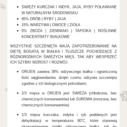
ŚWIEŻY KURCZAK I INDYK, JAJA, RYBY POŁAWIANE
W NATURALNYM ŚRODOWISKU
85% DRÓB | RYBY | JAJA
15% WARZYWA | OWOCE | ZIOŁA
0% ZBOŻA | ZIEMNIAKI | TAPIOKA | ROŚLINNE
KONCENTRATY BIAŁKOWE
WSZYSTKIE SZCZENIĘTA MAJĄ ZAPOTRZEBOWANIE NA
DIETĘ BOGATĄ W BIAŁKA I TŁUSZCZE POCHODZĄCE Z
RÓŻNORODNYCH ŚWIEŻYCH MIĘS, TAK ABY WESPRZEĆ
ICH SZYBKI WZROST I ROZWÓJ.
ORIJEN zawiera 38% odżywczego białka i ograniczoną
ilość węglowodanów, dzięki czemu odżywia szczenięta
zgodnie z ich biologicznymi potrzebami.
2/3 mięsa w ORIJEN jest ŚWIEŻA (chłodzona, bez
chemicznych konserwantów) lub SUROWA (mrożona, bez
chemicznych konserwantów).
1/3 mięsa kurczaka, indyka i ryb poddanych jest
dehydratacji w temperaturze 90˚C, które stanowią
skoncentrowane źródło odżywczego białka, tak by