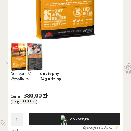
Dostępność:
dostępny
Wysyłka w:
24 godziny
380,00 zł
Cena:
(1
kg
=
33,33 zł
)
do koszyka
Zyskujesz
38
pkt [
?
]
szt.