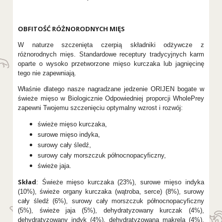
OBFITOŚĆ RÓŻNORODNYCH MIĘS
W naturze szczenięta czerpią składniki odżywcze z
różnorodnych mięs. Standardowe receptury tradycyjnych karm
oparte o wysoko przetworzone mięso kurczaka lub jagnięcinę
tego nie zapewniają.
Właśnie dlatego nasze nagradzane jedzenie ORIJEN bogate w
świeże mięso w Biologicznie Odpowiedniej proporcji WholePrey
zapewni Twojemu szczenięciu optymalny wzrost i rozwój:
świeże mięso kurczaka,
surowe mięso indyka,
surowy cały śledź,
surowy cały morszczuk północnopacyficzny,
świeże jaja.
Skład
: Świeże mięso kurczaka (23%), surowe mięso indyka
(10%), świeże organy kurczaka (wątroba, serce) (8%), surowy
cały śledź (6%), surowy cały morszczuk północnopacyficzny
(5%), świeże jaja (5%), dehydratyzowany kurczak (4%),
dehydratyzowany indyk (4%), dehydratyzowana makrela (4%),