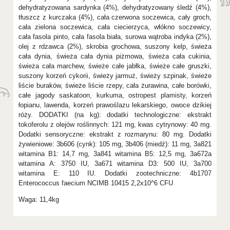
dehydratyzowana sardynka (4%), dehydratyzowany śledź (4%),
tłuszcz z kurczaka (4%), cała czerwona soczewica, cały groch,
cała zielona soczewica, cała ciecierzyca, włókno soczewicy,
cała fasola pinto, cała fasola biała, surowa wątroba indyka (2%),
olej z rdzawca (2%), skrobia grochowa, suszony kelp, świeża
cała dynia, świeża cała dynia piżmowa, świeża cała cukinia,
świeża cała marchew, świeże całe jabłka, świeże całe gruszki,
suszony korzeń cykorii, świeży jarmuż, świeży szpinak, świeże
liście buraków, świeże liście rzepy, cała żurawina, całe borówki,
całe jagody saskatoon, kurkuma, ostropest plamisty, korzeń
łopianu, lawenda, korzeń prawoślazu lekarskiego, owoce dzikiej
róży. DODATKI (na kg): dodatki technologiczne: ekstrakt
tokoferolu z olejów roślinnych: 121 mg, kwas cytrynowy: 40 mg.
Dodatki sensoryczne: ekstrakt z rozmarynu: 80 mg. Dodatki
żywieniowe: 3b606 (cynk): 105 mg, 3b406 (miedź): 11 mg, 3a821
witamina B1: 14,7 mg, 3a841 witamina B5: 12,5 mg, 3a672a
witamina A: 3750 IU, 3a671 witamina D3: 500 IU, 3a700
witamina E: 110 IU. Dodatki zootechniczne: 4b1707
Enterococcus faecium NCIMB 10415 2,2x10^6 CFU
Waga: 11,4kg