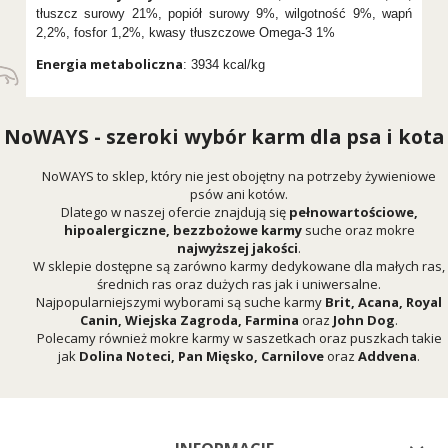
tłuszcz surowy 21%, popiół surowy 9%, wilgotność 9%, wapń
2,2%, fosfor 1,2%, kwasy tłuszczowe Omega-3 1%
Energia metaboliczna
: 3934 kcal/kg
NoWAYS - szeroki wybór karm dla psa i kota
NoWAYS to sklep, który nie jest obojętny na potrzeby żywieniowe
psów ani kotów.
Dlatego w naszej ofercie znajdują się
pełnowartościowe,
hipoalergiczne, bezzbożowe karmy
suche oraz mokre
najwyższej jakości
.
W sklepie dostępne są zarówno karmy dedykowane dla małych ras,
średnich ras oraz dużych ras jak i uniwersalne.
Najpopularniejszymi wyborami są suche karmy
Brit
,
Acana
,
Royal
Canin
,
Wiejska Zagroda
,
Farmina
oraz
John Dog
.
Polecamy również mokre karmy w saszetkach oraz puszkach takie
jak
Dolina Noteci
,
Pan Mięsko
,
Carnilove
oraz
Addvena
.