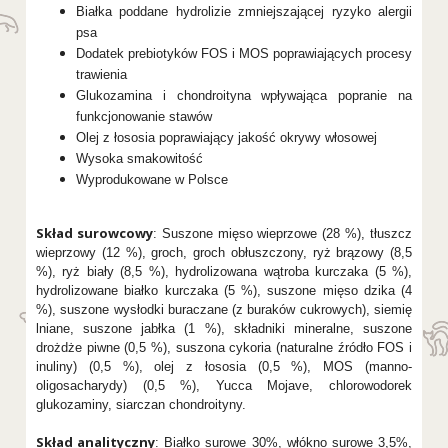
Białka poddane hydrolizie zmniejszającej ryzyko alergii
psa
Dodatek prebiotyków FOS i MOS poprawiających procesy
trawienia
Glukozamina i chondroityna wpływająca popranie na
funkcjonowanie stawów
Olej z łososia poprawiający jakość okrywy włosowej
Wysoka smakowitość
Wyprodukowane w Polsce
Skład surowcowy
: Suszone mięso wieprzowe (28 %), tłuszcz
wieprzowy (12 %), groch, groch obłuszczony, ryż brązowy (8,5
%), ryż biały (8,5 %), hydrolizowana wątroba kurczaka (5 %),
hydrolizowane białko kurczaka (5 %), suszone mięso dzika (4
%), suszone wysłodki buraczane (z buraków cukrowych), siemię
lniane, suszone jabłka (1 %), składniki mineralne, suszone
drożdże piwne (0,5 %), suszona cykoria (naturalne źródło FOS i
inuliny) (0,5 %), olej z łososia (0,5 %), MOS (manno-
oligosacharydy) (0,5 %), Yucca Mojave, chlorowodorek
glukozaminy, siarczan chondroityny.
Skład analityczny
: Białko surowe 30%, włókno surowe 3,5%,