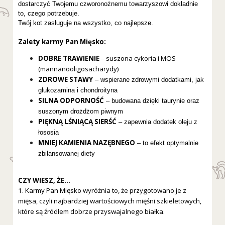
dostarczyć Twojemu czworonożnemu towarzyszowi dokładnie
to, czego potrzebuje.
Twój kot zasługuje na wszystko, co najlepsze.
Zalety karmy Pan Mięsko:
DOBRE TRAWIENIE
–
suszona cykoria i MOS
(mannanooligosacharydy)
ZDROWE STAWY
– wspierane zdrowymi dodatkami, jak
glukozamina i chondroityna
SILNA ODPORNOŚĆ
– budowana dzięki taurynie oraz
suszonym drożdżom piwnym
PIĘKNĄ LŚNIĄCĄ SIERŚĆ
– zapewnia dodatek oleju z
łososia
MNIEJ KAMIENIA NAZĘBNEGO
– to efekt optymalnie
zbilansowanej diety
CZY WIESZ, ŻE…
1. Karmy Pan Mięsko wyróżnia to, że przygotowano je z
mięsa, czyli najbardziej wartościowych mięśni szkieletowych,
które są źródłem dobrze przyswajalnego białka.