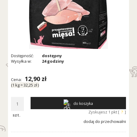
Dostępność:
dostępny
Wysyłka w:
24 godziny
12,90 zł
Cena:
(1
kg
=
32,25 zł
)
do koszyka
Zyskujesz
1
pkt [
?
]
szt.
dodaj do przechowalni