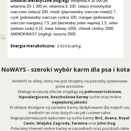
Dodatki dietetyczne
(mg/kg)
: W
itamina A 30 000 jm,
witamina D3 1 300 jm, witamina E 100, żelazo (monohydrat
siarczanu żelaza) 100, miedz (pięciowodny siarczan miedzi) 7,
cynk (jednowodny siarczan cynku) 100, mangan (jednowodny
siarczan manganu) 7,5, jod (bezwodny jodan wapnia) 1,5, selen
(selenin sodu) 0,15, kwas foliowy 1050, chlorek choliny 2500,
AMINOKWASY (mg/kg): tauryna 2500.
Energia metaboliczna
:: 3 920 kcal/kg
NoWAYS - szeroki wybór karm dla psa i kota
NoWAYS to sklep, który nie jest obojętny na potrzeby żywieniowe
psów ani kotów.
Dlatego w naszej ofercie znajdują się
pełnowartościowe,
hipoalergiczne, bezzbożowe karmy
suche oraz mokre
najwyższej jakości
.
W sklepie dostępne są zarówno karmy dedykowane dla małych ras,
średnich ras oraz dużych ras jak i uniwersalne.
Najpopularniejszymi wyborami są suche karmy
Brit
,
Acana
,
Royal
Canin
,
Wiejska Zagroda
,
Farmina
oraz
John Dog
.
Polecamy również mokre karmy w saszetkach oraz puszkach takie