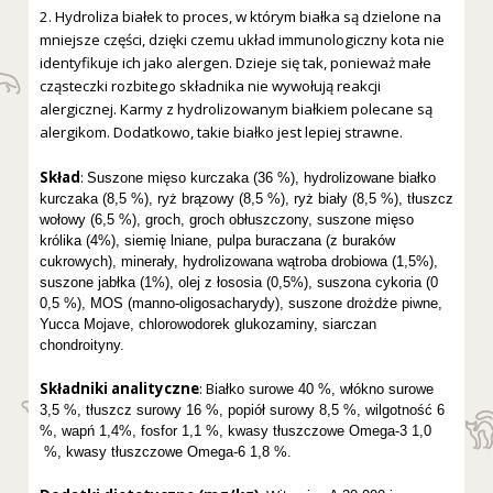
2. Hydroliza białek to proces, w którym białka są dzielone na
mniejsze części, dzięki czemu układ immunologiczny kota nie
identyfikuje ich jako alergen. Dzieje się tak, ponieważ małe
cząsteczki rozbitego składnika nie wywołują reakcji
alergicznej. Karmy z hydrolizowanym białkiem polecane są
alergikom. Dodatkowo, takie białko jest lepiej strawne.
Skład
:
Suszone mięso kurczaka (36 %), hydrolizowane białko
kurczaka (8,5 %), ryż brązowy (8,5 %), ryż biały (8,5 %), tłuszcz
wołowy (6,5 %), groch, groch obłuszczony, suszone mięso
królika (4%), siemię lniane, pulpa buraczana (z buraków
cukrowych), minerały, hydrolizowana wątroba drobiowa (1,5%),
suszone jabłka (1%), olej z łososia (0,5%), suszona cykoria (0
0,5 %), MOS (manno-oligosacharydy), suszone drożdże piwne,
Yucca Mojave, chlorowodorek glukozaminy, siarczan
chondroityny.
Składniki analityczne
: B
iałko surowe 40 %, włókno surowe
3,5 %, tłuszcz surowy 16 %, popiół surowy 8,5 %, wilgotność 6
%, wapń 1,4%, fosfor 1,1 %, kwasy tłuszczowe Omega-3 1,0
%, kwasy tłuszczowe Omega-6 1,8 %.