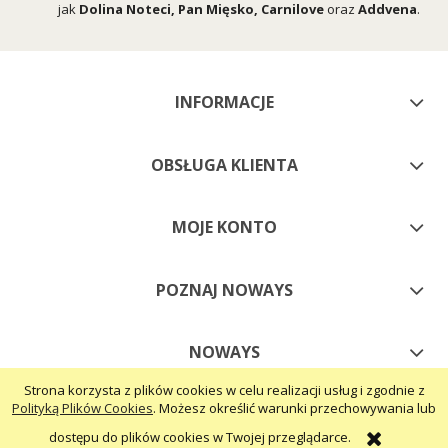
jak
Dolina Noteci
,
Pan Mięsko
,
Carnilove
oraz
Addvena
.
INFORMACJE
OBSŁUGA KLIENTA
MOJE KONTO
POZNAJ NOWAYS
NOWAYS
Strona korzysta z plików cookies w celu realizacji usług i zgodnie z
Polityką Plików Cookies
. Możesz określić warunki przechowywania lub
pokaż pełną wersję strony
dostępu do plików cookies w Twojej przeglądarce.