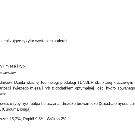
malizujące ryzyko wystąpienia alergii
li mięsa i ryb
dostawców
dników. Dzięki własnej technologi produkcji TENDERIZE, której kluczowym e
artości świeżego mięsa i ryb z dodatkiem optymalnej ilości hydrolizowaneg
ycia.
wieże ryby, ryż, pulpa buraczana, drożdże browarnicze (Saccharomyces ce
uma (Curcuma longa).
uszcz 15,2%, Popiół 9,5%, Włókno 2%