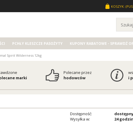
KOSZYK:
(PUS
CI
PCHŁY KLESZCZE PASOŻYTY
KUPONY RABATOWE - SPRAWDŹ O
imal Spirit Wilderness 12kg
rawdzone
Polecane przez
ws
polecane marki
hodowców
i 
Dostępność:
dostępn
Wysyłka w:
24 godzi