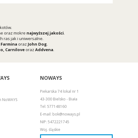
 kotów.
he oraz mokre
najwyższej jakości
.
 ras jak i uniwersalne.
,
Farmina
oraz
John Dog
.
ko
,
Carnilove
oraz
Addvena
.
AYS
NOWAYS
Piekarska 74 lokal nr 1
43-300 Bielsko - Biała
em NoWAYS
Tel:
577148160
E-mail:
bok@noways.pl
NIP: 5472221745
Woj. śląskie