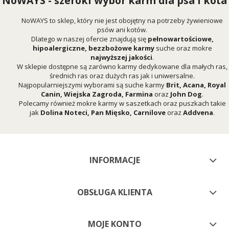
NoWAYS - szeroki wybór karm dla psa i kota
NoWAYS to sklep, który nie jest obojętny na potrzeby żywieniowe
psów ani kotów.
Dlatego w naszej ofercie znajdują się
pełnowartościowe,
hipoalergiczne, bezzbożowe karmy
suche oraz mokre
najwyższej jakości
.
W sklepie dostępne są zarówno karmy dedykowane dla małych ras,
średnich ras oraz dużych ras jak i uniwersalne.
Najpopularniejszymi wyborami są suche karmy
Brit
,
Acana
,
Royal
Canin
,
Wiejska Zagroda
,
Farmina
oraz
John Dog
.
Polecamy również mokre karmy w saszetkach oraz puszkach takie
jak
Dolina Noteci
,
Pan Mięsko
,
Carnilove
oraz
Addvena
.
INFORMACJE
OBSŁUGA KLIENTA
MOJE KONTO