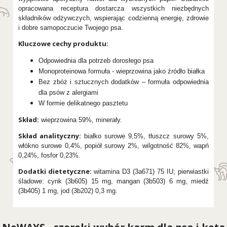
opracowana receptura dostarcza wszystkich niezbędnych
składników odżywczych, wspierając codzienną energię, zdrowie
i dobre samopoczucie Twojego psa.
Kluczowe cechy produktu:
Odpowiednia dla potrzeb dorosłego psa
Monoproteinowa formuła - wieprzowina jako źródło białka
Bez zbóż i sztucznych dodatków – formuła odpowiednia
dla psów z alergiami
W formie delikatnego pasztetu
Skład:
wieprzowina 59%, minerały.
Skład analityczny:
białko surowe 9,5%, tłuszcz surowy 5%,
włókno surowe 0,4%, popiół surowy 2%, wilgotność 82%, wapń
0,24%, fosfor 0,23%.
Dodatki dietetyczne:
witamina D3 (3a671) 75 IU; pierwiastki
śladowe: cynk (3b605) 15 mg, mangan (3b503) 6 mg, miedź
(3b405) 1 mg, jod (3b202) 0,3 mg.