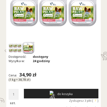
Dostępność:
dostępny
Wysyłka w:
24 godziny
34,90 zł
Cena:
(1
kg
=
38,78 zł
)
do koszyka
Zyskujesz
3
pkt [
?
]
szt.