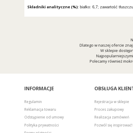
Składniki analityczne (%):
białko: 6,7; zawartość tłuszczu
N
Dlatego w naszej ofercie znaj
W sklepie dostępn
Najpopularniejszym
Polecamy również mokre
INFORMACJE
OBSŁUGA KLIEN
Regulamin
Rejestracja w sklepie
Reklamacja towaru
Proces zakupowy
Odstąpienie od umowy
Realizacja zamówień
Polityka prywatności
Pozwól się inspirować!
Formy płatności