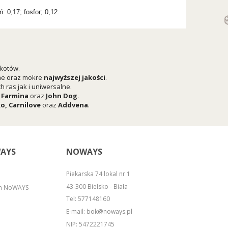
: 0,17; fosfor; 0,12.
 kotów.
he oraz mokre
najwyższej jakości
.
 ras jak i uniwersalne.
,
Farmina
oraz
John Dog
.
ko
,
Carnilove
oraz
Addvena
.
AYS
NOWAYS
Piekarska 74 lokal nr 1
43-300 Bielsko - Biała
em NoWAYS
Tel:
577148160
E-mail:
bok@noways.pl
NIP: 5472221745