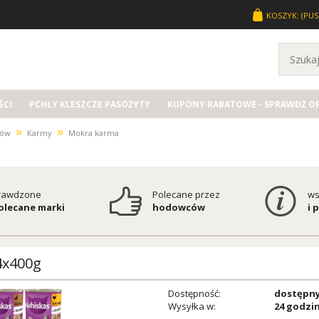
KOSZYK:
(PUS
CI
PCHŁY KLESZCZE PASOŻYTY
KUPONY RABATOWE - SPRAWDŹ O
»
»
tów
Karmy
Mokra karma
rawdzone
Polecane przez
ws
polecane marki
hodowców
i 
4x400g
Dostępność:
dostępn
Wysyłka w:
24 godzi