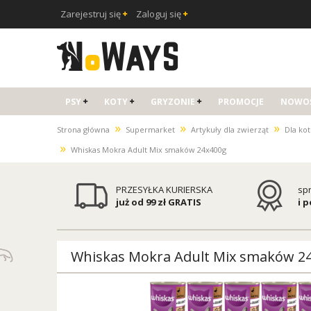
Zarejestruj się
Zaloguj się
PSY
KOTY
GRYZONIE
PROMOCJE
NOWOŚ
»
»
»
Strona główna
Supermarket
Artykuły dla zwierząt
Dla ko
»
Whiskas Mokra Adult Mix smaków 24x400g
PRZESYŁKA KURIERSKA
sp
już od 99 zł GRATIS
i 
Whiskas Mokra Adult Mix smaków 2