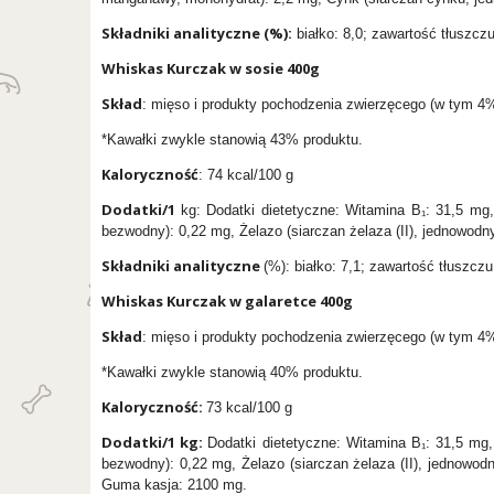
Składniki analityczne (%):
białko: 8,0; zawartość tłuszczu
Whiskas Kurczak w sosie 400g
Skład
: mięso i produkty pochodzenia zwierzęcego (w tym 4% 
*Kawałki zwykle stanowią 43% produktu.
Kaloryczność
: 74 kcal/100 g
Dodatki/1
kg: Dodatki dietetyczne: Witamina B₁: 31,5 mg,
bezwodny): 0,22 mg, Żelazo (siarczan żelaza (II), jednowod
Składniki analityczne
(%): białko: 7,1; zawartość tłuszczu
Whiskas Kurczak w galaretce 400g
Skład
: mięso i produkty pochodzenia zwierzęcego (w tym 4%
*Kawałki zwykle stanowią 40% produktu.
Kaloryczność:
73 kcal/100 g
Dodatki/1 kg:
Dodatki dietetyczne: Witamina B₁: 31,5 mg,
bezwodny): 0,22 mg, Żelazo (siarczan żelaza (II), jednowo
Guma kasja: 2100 mg.