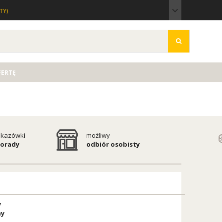
TY)
FERTĘ
kazówki
możliwy
porady
odbiór osobisty
y
ny