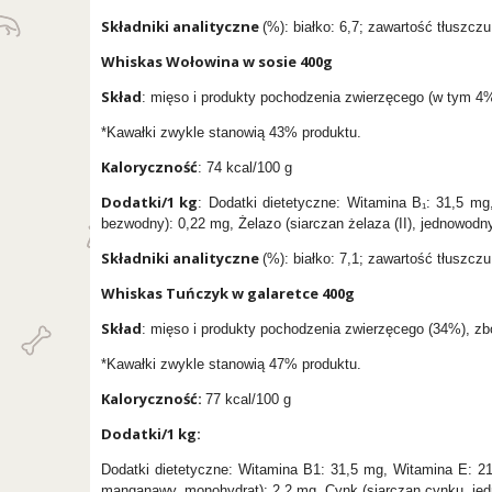
Składniki analityczne
(%): białko: 6,7; zawartość tłuszczu
Whiskas Wołowina w sosie 400g
Skład
: mięso i produkty pochodzenia zwierzęcego (w tym 4% 
*Kawałki zwykle stanowią 43% produktu.
Kaloryczność
: 74 kcal/100 g
Dodatki/1 kg
: Dodatki dietetyczne: Witamina B₁: 31,5 mg
bezwodny): 0,22 mg, Żelazo (siarczan żelaza (II), jednowod
Składniki analityczne
(%): białko: 7,1; zawartość tłuszczu
Whiskas Tuńczyk w galaretce 400g
Skład
: mięso i produkty pochodzenia zwierzęcego (34%), zbo
*Kawałki zwykle stanowią 47% produktu.
Kaloryczność:
77 kcal/100 g
Dodatki/1 kg:
Dodatki dietetyczne: Witamina B1: 31,5 mg, Witamina E: 21
manganawy, monohydrat): 2,2 mg, Cynk (siarczan cynku, jed