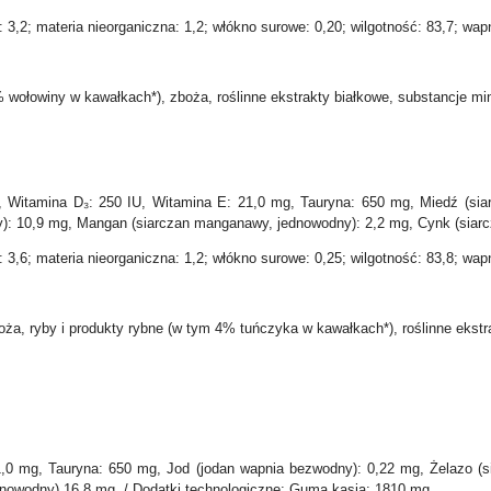
: 3,2; materia nieorganiczna: 1,2; włókno surowe: 0,20; wilgotność: 83,7; wapń
wołowiny w kawałkach*), zboża, roślinne ekstrakty białkowe, substancje min
, Witamina D₃: 250 IU, Witamina E: 21,0 mg, Tauryna: 650 mg, Miedź (siarc
ny): 10,9 mg, Mangan (siarczan manganawy, jednowodny): 2,2 mg, Cynk (siar
: 3,6; materia nieorganiczna: 1,2; włókno surowe: 0,25; wilgotność: 83,8; wapń
ża, ryby i produkty rybne (w tym 4% tuńczyka w kawałkach*), roślinne ekstra
,0 mg, Tauryna: 650 mg, Jod (jodan wapnia bezwodny): 0,22 mg, Żelazo (si
nowodny) 16,8 mg. / Dodatki technologiczne: Guma kasja: 1810 mg.