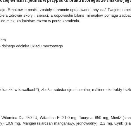
 kociej Whiskas, jednak w przypadku braku któregoś ze smaków jeg
iają. Smakowite posiłki zostały starannie opracowane, aby dać Twojemu koc
piera zdrowie skóry i sierści, a odpowiedni bilans minerałów pomaga zadb
ga do miski za każdym razem w porze karmienia.
kiem
ie dolnego odcinka układu moczowego
kaczki w kawałkach*), zboża, substancje mineralne, roślinne ekstrakty biał
, Witamina D₃: 250 IU; Witamina E: 21,0 mg, Tauryna: 650 mg, Miedź (siarc
dny): 10,9 mg, Mangan (siarczan manganawy, jednowodny): 2,2 mg, Cynk (sia