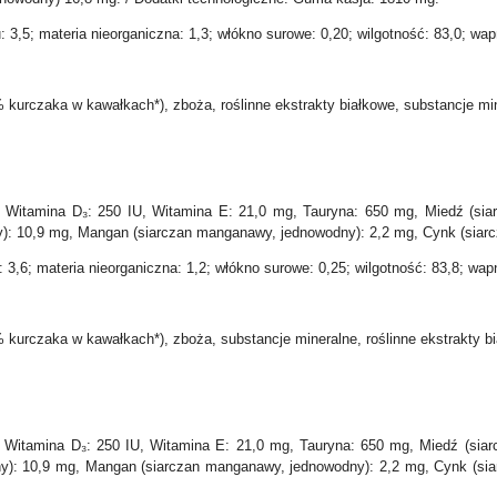
: 3,5; materia nieorganiczna: 1,3; włókno surowe: 0,20; wilgotność: 83,0; wapń
kurczaka w kawałkach*), zboża, roślinne ekstrakty białkowe, substancje min
 Witamina D₃: 250 IU, Witamina E: 21,0 mg, Tauryna: 650 mg, Miedź (siarc
ny): 10,9 mg, Mangan (siarczan manganawy, jednowodny): 2,2 mg, Cynk (siar
: 3,6; materia nieorganiczna: 1,2; włókno surowe: 0,25; wilgotność: 83,8; wapń
 kurczaka w kawałkach*), zboża, substancje mineralne, roślinne ekstrakty bi
 Witamina D₃: 250 IU, Witamina E: 21,0 mg, Tauryna: 650 mg, Miedź (siarcz
dny): 10,9 mg, Mangan (siarczan manganawy, jednowodny): 2,2 mg, Cynk (sia