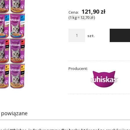
121,90 zł
Cena:
(1
kg
=
12,70 zł
)
szt.
Producent:
 powiązane