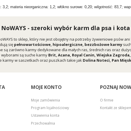
: 3,2; materia nieorganiczna: 1,2; włókno surowe: 0,20; wilgotność: 83,7; wapń
NoWAYS - szeroki wybór karm dla psa i kota
oWAYS to sklep, który nie jest obojętny na potrzeby żywieniowe psów ani
dują się
pełnowartościowe, hipoalergiczne, bezzbożowe karmy
suc
e są zarówno karmy dedykowane dla małych ras, średnich ras oraz dużych
i wyborami są suche karmy
Brit
,
Acana
,
Royal Canin
,
Wiejska Zagroda
 karmy w saszetkach oraz puszkach takie jak
Dolina Noteci
,
Pan Mięs
TA
MOJE KONTO
POZNAJ NOW
Moje zamówienia
O firmie
Program lojalnościowy
Kontakt ze sklep
Ustawienia konta
Przechowalnia