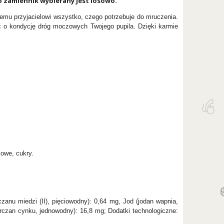
o zamiennik wybierany jest losowo.
iemu przyjacielowi wszystko, czego potrzebuje do mruczenia.
ać o kondycję dróg moczowych Twojego pupila. Dzięki karmie
kowe, cukry.
zanu miedzi (II), pięciowodny): 0,64 mg, Jod (jodan wapnia,
rczan cynku, jednowodny): 16,8 mg; Dodatki technologiczne: