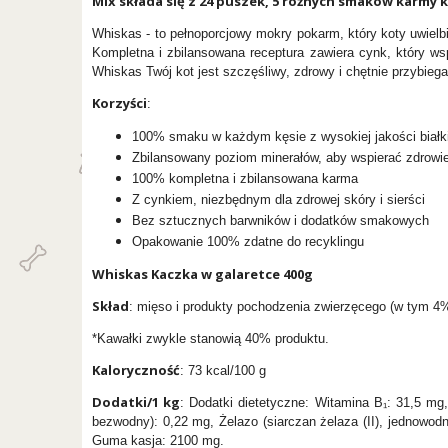
Mix składa się z 24 puszek, 5 różnych smaków karmy
Whiskas - to pełnoporcjowy mokry pokarm, który koty uwielb
Kompletna i zbilansowana receptura zawiera cynk, który ws
Whiskas Twój kot jest szczęśliwy, zdrowy i chętnie przybie
Korzyści
:
100% smaku w każdym kęsie z wysokiej jakości biał
Zbilansowany poziom minerałów, aby wspierać zdrow
100% kompletna i zbilansowana karma
Z cynkiem, niezbędnym dla zdrowej skóry i sierści
Bez sztucznych barwników i dodatków smakowych
Opakowanie 100% zdatne do recyklingu
Whiskas Kaczka w galaretce 400g
Skład
: mięso i produkty pochodzenia zwierzęcego (w tym 4% 
*Kawałki zwykle stanowią 40% produktu.
Kaloryczność
: 73 kcal/100 g
Dodatki/1 kg
: Dodatki dietetyczne: Witamina B₁: 31,5 mg
bezwodny): 0,22 mg, Żelazo (siarczan żelaza (II), jednowo
Guma kasja: 2100 mg.