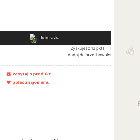
do koszyka
Zyskujesz
12
pkt [
?
]
dodaj do przechowalni
zapytaj o produkt
poleć znajomemu