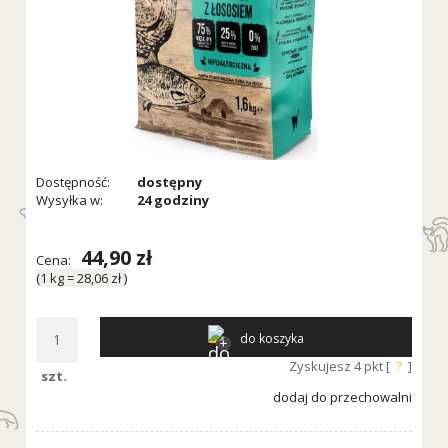
Dostępność:
dostępny
Wysyłka w:
24 godziny
44,90 zł
Cena:
(1
kg
=
28,06 zł
)
do koszyka
Zyskujesz
4
pkt [
?
]
szt.
dodaj do przechowalni