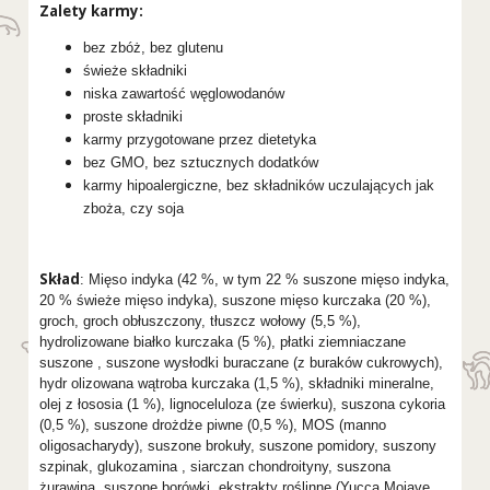
Zalety karmy:
bez zbóż, bez glutenu
świeże składniki
niska zawartość węglowodanów
proste składniki
karmy przygotowane przez dietetyka
bez GMO, bez sztucznych dodatków
karmy hipoalergiczne, bez składników uczulających jak
zboża, czy soja
Skład
: Mięso indyka (42 %, w tym 22 % suszone mięso indyka,
20 % świeże mięso indyka), suszone mięso kurczaka (20 %),
groch, groch obłuszczony, tłuszcz wołowy (5,5 %),
hydrolizowane białko kurczaka (5 %), płatki ziemniaczane
suszone , suszone wysłodki buraczane (z buraków cukrowych),
hydr olizowana wątroba kurczaka (1,5 %), składniki mineralne,
olej z łososia (1 %), lignoceluloza (ze świerku), suszona cykoria
(0,5 %), suszone drożdże piwne (0,5 %), MOS (manno
oligosacharydy), suszone brokuły, suszone pomidory, suszony
szpinak, glukozamina , siarczan chondroityny, suszona
żurawina, suszone borówki, ekstrakty roślinne (Yucca Mojave,