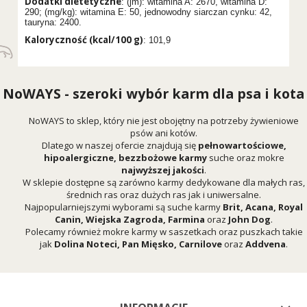
Dodatki dietetyczne
: (jm): witamina A: 2670, witamina D:
290; (mg/kg): witamina E: 50, jednowodny siarczan cynku: 42,
tauryna: 2400.
Kaloryczność (kcal/100 g)
: 101,9
NoWAYS - szeroki wybór karm dla psa i kota
NoWAYS to sklep, który nie jest obojętny na potrzeby żywieniowe
psów ani kotów.
Dlatego w naszej ofercie znajdują się
pełnowartościowe,
hipoalergiczne, bezzbożowe karmy
suche oraz mokre
najwyższej jakości
.
W sklepie dostępne są zarówno karmy dedykowane dla małych ras,
średnich ras oraz dużych ras jak i uniwersalne.
Najpopularniejszymi wyborami są suche karmy
Brit
,
Acana
,
Royal
Canin
,
Wiejska Zagroda
,
Farmina
oraz
John Dog
.
Polecamy również mokre karmy w saszetkach oraz puszkach takie
jak
Dolina Noteci
,
Pan Mięsko
,
Carnilove
oraz
Addvena
.