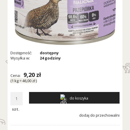
Dostępność:
dostępny
Wysyłka w:
24 godziny
9,20 zł
Cena:
(1
kg
=
46,00 zł
)
do koszyka
szt.
dodaj do przechowalni