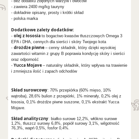
- bez dodatku zbędnych warzyw i owoców
- zawiera 2400 mg/kg tauryny
- dokładnie opisany, prosty i krótki skład
- polska marka
Dodatkowe zalety dodatków:
olej z łososia
-
to bogactwo kwasów tłuszczowych Omega 3
EPA i DHA, cennych dla sierści i skóry Twojego kota
drożdże piwne
-
– cenny składnik, który dzięki wysokiej
zawartości witamin z grupy B poprawia kondycję skóry i sierści
oraz odporność
Yucca Mojave
-
– naturalny składnik, który wpływa na trawienie
i zmniejsza ilość i zapach odchodów
Skład surowcowy
: 70%
przepiórka (60% mięso, 10%
wątroba), 28,6% bulion z przepiórki, 1%
minerały, 0,2% olej z
łososia, 0,1% drożdże piwne suszone, 0,1% ekstrakt
Yucca
Mojave.
Skład analityczny
: białko surowe 12,2%, włókno surowe
1,2%, tłuszcz surowy 6,8%, popiół surowy 3,1%, wilgotność
76,3%, wapń 0,5%, fosfor 0,4%.