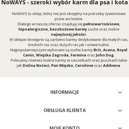
NoWAYS - szeroki wybór karm dla psa i kota
NoWAYS to sklep, który nie jest obojętny na potrzeby żywieniowe
psów ani kotów.
Dlatego w naszej ofercie znajdują się
pełnowartościowe,
hipoalergiczne, bezzbożowe karmy
suche oraz mokre
najwyższej jakości
.
W sklepie dostępne są zarówno karmy dedykowane dla małych ras,
średnich ras oraz dużych ras jak i uniwersalne.
Najpopularniejszymi wyborami są suche karmy
Brit
,
Acana
,
Royal
Canin
,
Wiejska Zagroda
,
Farmina
oraz
John Dog
.
Polecamy również mokre karmy w saszetkach oraz puszkach takie
jak
Dolina Noteci
,
Pan Mięsko
,
Carnilove
oraz
Addvena
.
INFORMACJE
OBSŁUGA KLIENTA
MOJE KONTO