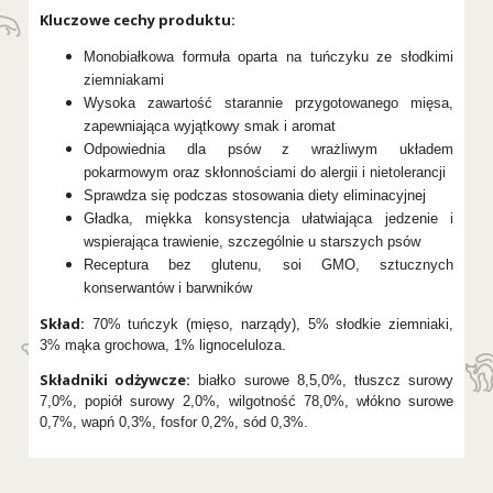
Kluczowe cechy produktu:
Monobiałkowa formuła oparta na tuńczyku ze słodkimi
ziemniakami
Wysoka zawartość starannie przygotowanego mięsa,
zapewniająca wyjątkowy smak i aromat
Odpowiednia dla psów z wrażliwym układem
pokarmowym oraz skłonnościami do alergii i nietolerancji
Sprawdza się podczas stosowania diety eliminacyjnej
Gładka, miękka konsystencja ułatwiająca jedzenie i
wspierająca trawienie, szczególnie u starszych psów
Receptura bez glutenu, soi GMO, sztucznych
konserwantów i barwników
Skład:
70% tuńczyk (mięso, narządy), 5% słodkie ziemniaki,
3% mąka grochowa, 1% lignoceluloza.
Składniki odżywcze:
białko surowe 8,5,0%, tłuszcz surowy
7,0%, popiół surowy 2,0%, wilgotność 78,0%, włókno surowe
0,7%, wapń 0,3%, fosfor 0,2%, sód 0,3%.