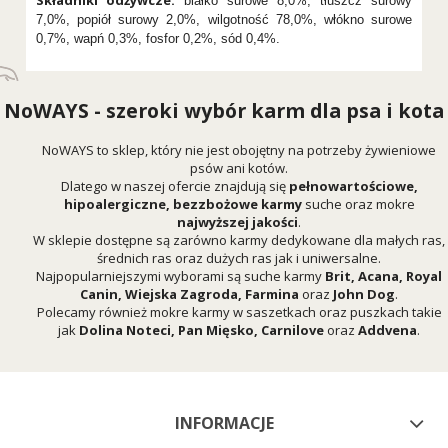
Składniki odżywcze:
białko surowe 8,0%, tłuszcz surowy
7,0%, popiół surowy 2,0%, wilgotność 78,0%, włókno surowe
0,7%, wapń 0,3%, fosfor 0,2%, sód 0,4%.
NoWAYS - szeroki wybór karm dla psa i kota
NoWAYS to sklep, który nie jest obojętny na potrzeby żywieniowe
psów ani kotów.
Dlatego w naszej ofercie znajdują się
pełnowartościowe,
hipoalergiczne, bezzbożowe karmy
suche oraz mokre
najwyższej jakości
.
W sklepie dostępne są zarówno karmy dedykowane dla małych ras,
średnich ras oraz dużych ras jak i uniwersalne.
Najpopularniejszymi wyborami są suche karmy
Brit
,
Acana
,
Royal
Canin
,
Wiejska Zagroda
,
Farmina
oraz
John Dog
.
Polecamy również mokre karmy w saszetkach oraz puszkach takie
jak
Dolina Noteci
,
Pan Mięsko
,
Carnilove
oraz
Addvena
.
INFORMACJE