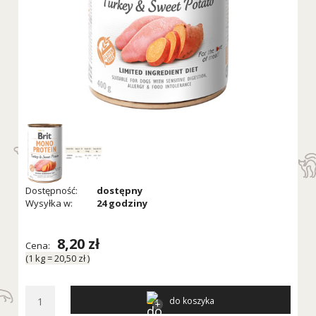
Dostępność:
dostępny
Wysyłka w:
24 godziny
8,20 zł
Cena:
(1
kg
=
20,50 zł
)
do koszyka