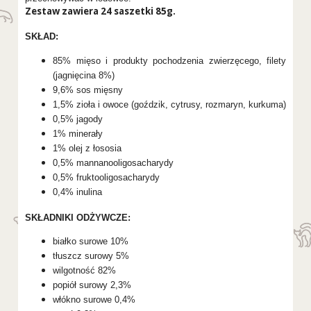
Zestaw zawiera 24 saszetki 85g.
SKŁAD:
85% mięso i produkty pochodzenia zwierzęcego, filety
(jagnięcina 8%)
9,6% sos mięsny
1,5% zioła i owoce (goździk, cytrusy, rozmaryn, kurkuma)
0,5% jagody
1% minerały
1% olej z łososia
0,5% mannanooligosacharydy
0,5% fruktooligosacharydy
0,4% inulina
SKŁADNIKI ODŻYWCZE:
białko surowe 10%
tłuszcz surowy 5%
wilgotność 82%
popiół surowy 2,3%
włókno surowe 0,4%