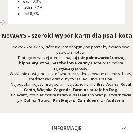
wapń 0,3%
fosfor 0,2%
sód 0,5%
NoWAYS - szeroki wybór karm dla psa i kota
NoWAYS to sklep, który nie jest obojętny na potrzeby żywieniowe
psów ani kotów.
Dlatego w naszej ofercie znajdują się
pełnowartościowe,
hipoalergiczne, bezzbożowe karmy
suche oraz mokre
najwyższej jakości
.
W sklepie dostępne są zarówno karmy dedykowane dla małych ras,
średnich ras oraz dużych ras jak i uniwersalne.
Najpopularniejszymi wyborami są suche karmy
Brit
,
Acana
,
Royal
Canin
,
Wiejska Zagroda
,
Farmina
oraz
John Dog
.
Polecamy również mokre karmy w saszetkach oraz puszkach takie
jak
Dolina Noteci
,
Pan Mięsko
,
Carnilove
oraz
Addvena
.
INFORMACJE