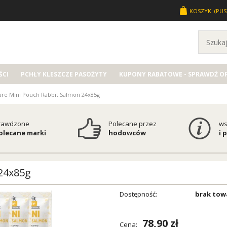
KOSZYK:
(PUS
CI
PCHŁY KLESZCZE PASOŻYTY
KUPONY RABATOWE - SPRAWDŹ O
Care Mini Pouch Rabbit Salmon 24x85g
rawdzone
Polecane przez
ws
polecane marki
hodowców
i 
 24x85g
Dostępność:
brak tow
78,90 zł
Cena: