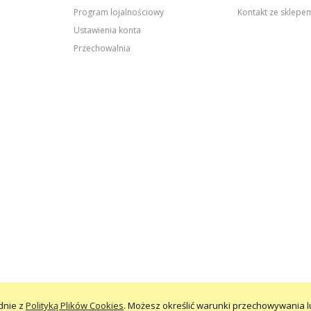
Program lojalnościowy
Kontakt ze sklep
Ustawienia konta
Przechowalnia
odnie z
Polityką Plików Cookies
. Możesz określić warunki przechowywania l