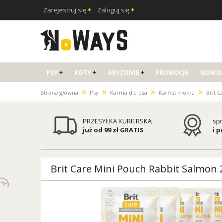
Zarejestruj się
Zaloguj się
PSY
KOTY
GRYZONIE
PROMOCJE
NOWOŚ
»
»
»
»
Strona główna
Psy
Karma dla psa
Karma mokra
Brit 
PRZESYŁKA KURIERSKA
sp
już od 99 zł GRATIS
i 
Brit Care Mini Pouch Rabbit Salmon