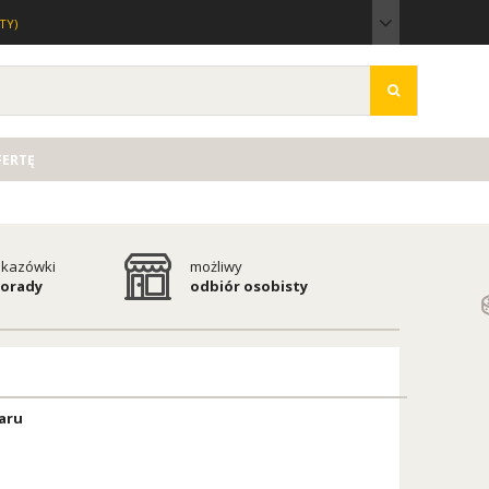
TY)
FERTĘ
kazówki
możliwy
porady
odbiór osobisty
aru