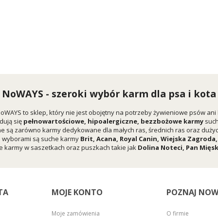
NoWAYS - szeroki wybór karm dla psa i kota
oWAYS to sklep, który nie jest obojętny na potrzeby żywieniowe psów ani
dują się
pełnowartościowe, hipoalergiczne, bezzbożowe karmy
suc
e są zarówno karmy dedykowane dla małych ras, średnich ras oraz dużych
i wyborami są suche karmy
Brit
,
Acana
,
Royal Canin
,
Wiejska Zagroda
 karmy w saszetkach oraz puszkach takie jak
Dolina Noteci
,
Pan Mięs
TA
MOJE KONTO
POZNAJ NOW
Moje zamówienia
O firmie