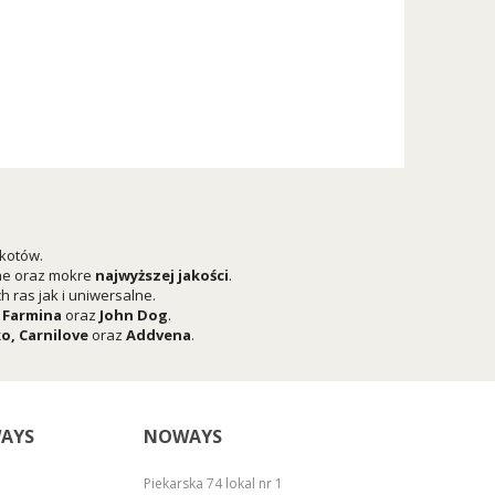
 kotów.
he oraz mokre
najwyższej jakości
.
 ras jak i uniwersalne.
,
Farmina
oraz
John Dog
.
ko
,
Carnilove
oraz
Addvena
.
AYS
NOWAYS
Piekarska 74 lokal nr 1