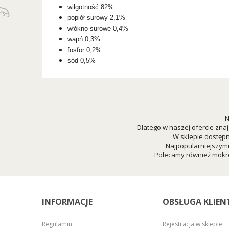
wilgotność 82%
popiół surowy 2,1%
włókno surowe 0,4%
wapń 0,3%
fosfor 0,2%
sód 0,5%
N
Dlatego w naszej ofercie znaj
W sklepie dostępn
Najpopularniejszym
Polecamy również mokre
INFORMACJE
OBSŁUGA KLIEN
Regulamin
Rejestracja w sklepie