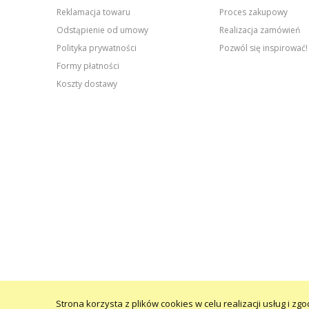
Reklamacja towaru
Proces zakupowy
Odstąpienie od umowy
Realizacja zamówień
Polityka prywatności
Pozwól się inspirować!
Formy płatności
Koszty dostawy
Strona korzysta z plików cookies w celu realizacji usług i zg