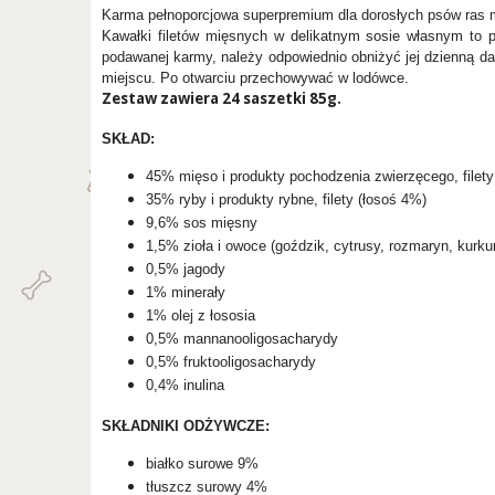
Karma pełnoporcjowa superpremium dla dorosłych psów ras ma
Kawałki filetów mięsnych w delikatnym sosie własnym to 
podawanej karmy, należy odpowiednio obniżyć jej dzienną 
miejscu. Po otwarciu przechowywać w lodówce.
Zestaw zawiera 24 saszetki 85g.
SKŁAD:
45% mięso i produkty pochodzenia zwierzęcego, filety 
35% ryby i produkty rybne, filety (łosoś 4%)
9,6% sos mięsny
1,5% zioła i owoce (goździk, cytrusy, rozmaryn, kurk
0,5% jagody
1% minerały
1% olej z łososia
0,5% mannanooligosacharydy
0,5% fruktooligosacharydy
0,4% inulina
SKŁADNIKI ODŻYWCZE:
białko surowe 9%
tłuszcz surowy 4%