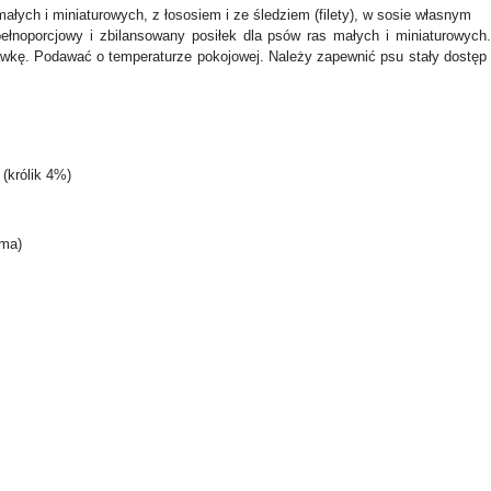
łych i miniaturowych, z łososiem i ze śledziem (filety), w sosie własnym
pełnoporcjowy i zbilansowany posiłek dla psów ras małych i miniaturowyc
dawkę. Podawać o temperaturze pokojowej. Należy zapewnić psu stały dostę
(królik 4%)
uma)