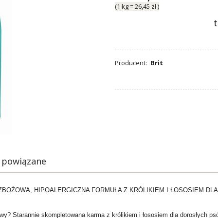
(1
kg
=
26,45 zł
)
Producent:
Brit
 powiązane
EZZBOŻOWA, HIPOALERGICZNA FORMUŁA Z KRÓLIKIEM I ŁOSOSIEM D
wy? Starannie skompletowana karma z królikiem i łososiem dla dorosłych psó