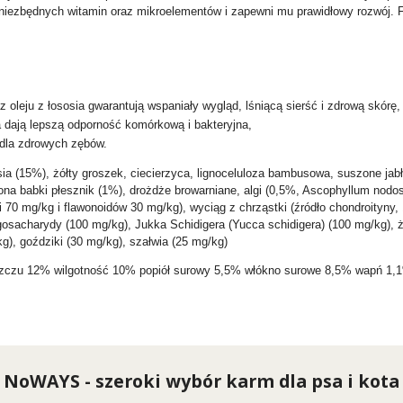
niezbędnych witamin oraz mikroelementów i zapewni mu prawidłowy rozwój. Fo
leju z łososia gwarantują wspaniały wygląd, lśniącą sierść i zdrową skórę,
a dają lepszą odporność komórkową i bakteryjna,
 dla zdrowych zębów.
ia (15%), żółty groszek, ciecierzyca, lignoceluloza bambusowa, suszone jabł
siona babki płesznik (1%), drożdże browarniane, algi (0,5%, Ascophyllum nodo
li 70 mg/kg i flawonoidów 30 mg/kg), wyciąg z chrząstki (źródło chondroityny
osacharydy (100 mg/kg), Jukka Schidigera (Yucca schidigera) (100 mg/kg), żu
g), goździki (30 mg/kg), szałwia (25 mg/kg)
uszczu 12% wilgotność 10% popiół surowy 5,5% włókno surowe 8,5% wapń 1
NoWAYS - szeroki wybór karm dla psa i kota