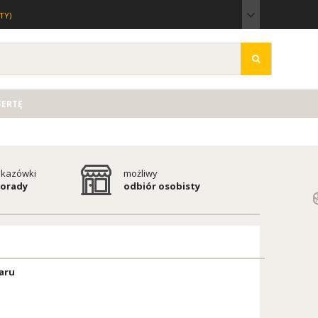
TY)
FERTĘ
kazówki
możliwy
porady
odbiór osobisty
aru