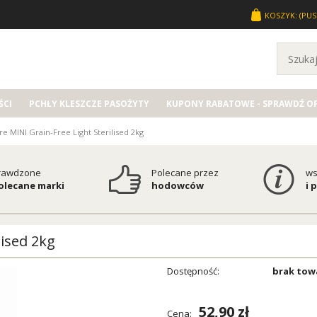
KOSZYK:
(PUS
CI
PCHŁY KLESZCZE PASOŻYTY
KUPONY RABATOWE - SPRAWDŹ O
are MINI Grain-Free Light Sterilised 2kg
rawdzone
Polecane przez
ws
polecane marki
hodowców
i 
lised 2kg
Dostępność:
brak tow
52,90 zł
Cena: