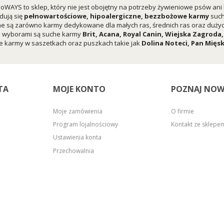
oWAYS to sklep, który nie jest obojętny na potrzeby żywieniowe psów ani
dują się
pełnowartościowe, hipoalergiczne, bezzbożowe karmy
suc
e są zarówno karmy dedykowane dla małych ras, średnich ras oraz dużych
i wyborami są suche karmy
Brit
,
Acana
,
Royal Canin
,
Wiejska Zagroda
 karmy w saszetkach oraz puszkach takie jak
Dolina Noteci
,
Pan Mięs
TA
MOJE KONTO
POZNAJ NOW
Moje zamówienia
O firmie
Program lojalnościowy
Kontakt ze sklep
Ustawienia konta
Przechowalnia