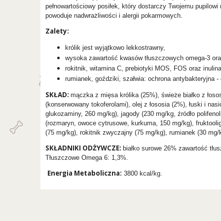
pełnowartościowy posiłek, który dostarczy Twojemu pupilowi 
powoduje nadwrażliwości i alergii pokarmowych.
Zalety:
królik jest wyjątkowo lekkostrawny,
wysoka zawartość kwasów tłuszczowych omega-3 oraz o
rokitnik, witamina C, prebiotyki MOS, FOS oraz inulin
rumianek, goździki, szałwia: ochrona antybakteryjna -
SKŁAD:
mączka z mięsa królika (25%), świeże białko z łosos
(konserwowany tokoferolami), olej z łososia (2%), łuski i na
glukozaminy, 260 mg/kg), jagody (230 mg/kg, źródło polifeno
(rozmaryn, owoce cytrusowe, kurkuma, 150 mg/kg), fruktoolig
(75 mg/kg), rokitnik zwyczajny (75 mg/kg), rumianek (30 mg/k
SKŁADNIKI ODŻYWCZE:
białko surowe 26% zawartość tł
Tłuszczowe Omega 6: 1,3%.
Energia Metaboliczna:
3800 kcal/kg.