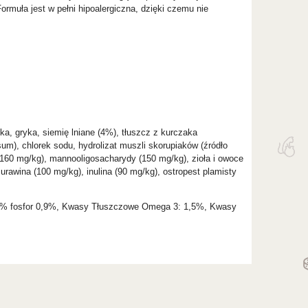
rmuła jest w pełni hipoalergiczna, dzięki czemu nie
ka, gryka, siemię lniane (4%), tłuszcz z kurczaka
sum), chlorek sodu, hydrolizat muszli skorupiaków (źródło
, 160 mg/kg), mannooligosacharydy (150 mg/kg), zioła i owoce
rawina (100 mg/kg), inulina (90 mg/kg), ostropest plamisty
,1% fosfor 0,9%, Kwasy Tłuszczowe Omega 3: 1,5%, Kwasy