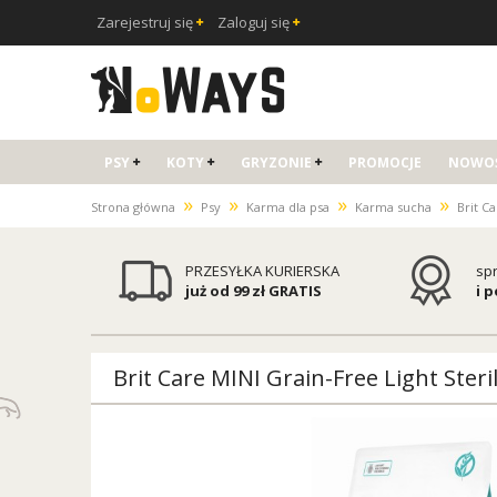
Zarejestruj się
Zaloguj się
PSY
KOTY
GRYZONIE
PROMOCJE
NOWOŚ
»
»
»
»
Strona główna
Psy
Karma dla psa
Karma sucha
Brit C
PRZESYŁKA KURIERSKA
sp
już od 99 zł GRATIS
i 
Brit Care MINI Grain-Free Light Steri