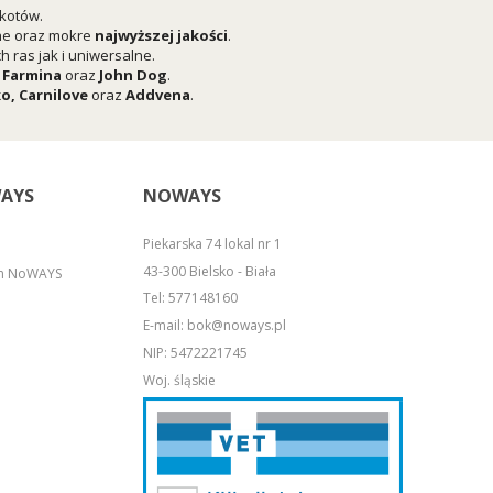
 kotów.
he oraz mokre
najwyższej jakości
.
 ras jak i uniwersalne.
,
Farmina
oraz
John Dog
.
ko
,
Carnilove
oraz
Addvena
.
AYS
NOWAYS
Piekarska 74 lokal nr 1
43-300 Bielsko - Biała
em NoWAYS
Tel:
577148160
E-mail:
bok@noways.pl
NIP: 5472221745
Woj. śląskie