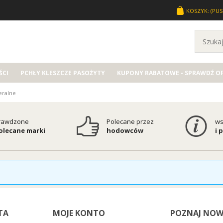
KOSZYK:
(PUS
CI
PCHŁY KLESZCZE PASOŻYTY
KUPONY RABATOWE - SPRAWDŹ O
eralne
rawdzone
Polecane przez
ws
polecane marki
hodowców
i 
TA
MOJE KONTO
POZNAJ NOW