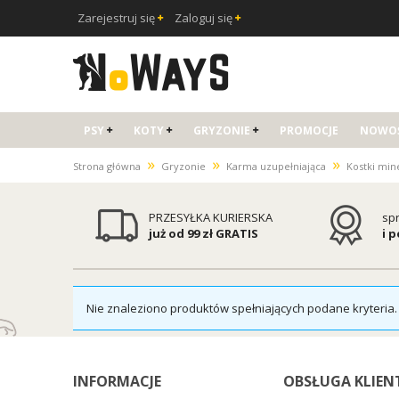
Zarejestruj się
Zaloguj się
PSY
KOTY
GRYZONIE
PROMOCJE
NOWOŚ
»
»
»
Strona główna
Gryzonie
Karma uzupełniająca
Kostki min
PRZESYŁKA KURIERSKA
sp
już od 99 zł GRATIS
i 
Nie znaleziono produktów spełniających podane kryteria.
INFORMACJE
OBSŁUGA KLIEN