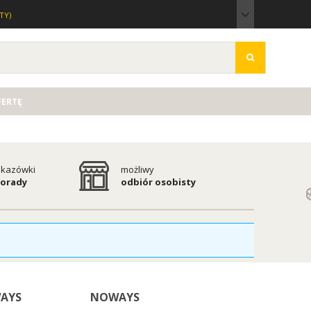
TY)
FERTĘ
kazówki
możliwy
porady
odbiór osobisty
AYS
NOWAYS