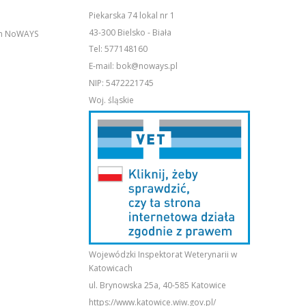
Piekarska 74 lokal nr 1
43-300 Bielsko - Biała
em NoWAYS
Tel:
577148160
E-mail:
bok@noways.pl
NIP: 5472221745
Woj. śląskie
Wojewódzki Inspektorat Weterynarii w
Katowicach
ul. Brynowska 25a, 40-585 Katowice
https://www.katowice.wiw.gov.pl/