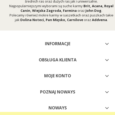
średnich ras oraz dużych ras jak i uniwersalne.
Najpopularniejszymi wyborami są suche karmy
Brit
,
Acana
,
Royal
Canin
,
Wiejska Zagroda
,
Farmina
oraz
John Dog
.
Polecamy również mokre karmy w saszetkach oraz puszkach takie
jak
Dolina Noteci
,
Pan Mięsko
,
Carnilove
oraz
Addvena
.
INFORMACJE
OBSŁUGA KLIENTA
MOJE KONTO
POZNAJ NOWAYS
NOWAYS