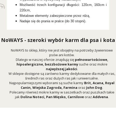
Możliwość trzech konfiguracji długości: 120cm, 160cm i
220cm,
Metalowe elementy zabezpieczone przez rdzą,
Nadaje się do prania w pralce (do 30 stopni).
NoWAYS - szeroki wybór karm dla psa i kota
NoWAYS to sklep, który nie jest obojętny na potrzeby żywieniowe
psów ani kotów.
Dlatego w naszej ofercie znajdują się
pełnowartościowe,
hipoalergiczne, bezzbożowe karmy
suche oraz mokre
najwyższej jakości
.
W sklepie dostępne są zarówno karmy dedykowane dla małych ras,
średnich ras oraz dużych ras jak i uniwersalne.
Najpopularniejszymi wyborami są suche karmy
Brit
,
Acana
,
Royal
Canin
,
Wiejska Zagroda
,
Farmina
oraz
John Dog
.
Polecamy również mokre karmy w saszetkach oraz puszkach takie
jak
Dolina Noteci
,
Pan Mięsko
,
Carnilove
oraz
Addvena
.