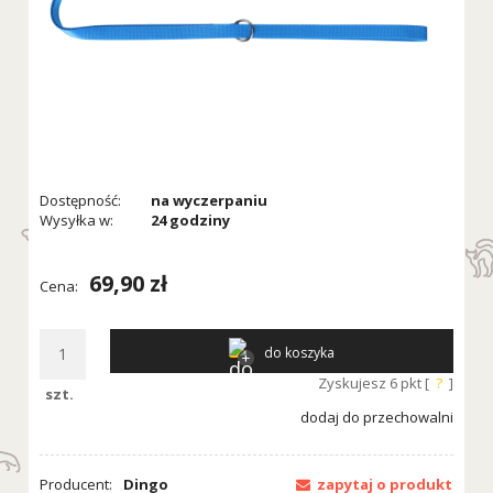
Dostępność:
na wyczerpaniu
Wysyłka w:
24 godziny
69,90 zł
Cena:
do koszyka
Zyskujesz
6
pkt [
?
]
szt.
dodaj do przechowalni
Producent:
Dingo
zapytaj o produkt