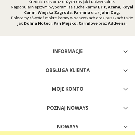
średnich ras oraz dużych ras jak i uniwersalne.
Najpopularniejszymi wyborami są suche karmy
Brit
,
Acana
,
Royal
Canin
,
Wiejska Zagroda
,
Farmina
oraz
John Dog
.
Polecamy również mokre karmy w saszetkach oraz puszkach takie
jak
Dolina Noteci
,
Pan Mięsko
,
Carnilove
oraz
Addvena
.
INFORMACJE
OBSŁUGA KLIENTA
MOJE KONTO
POZNAJ NOWAYS
NOWAYS