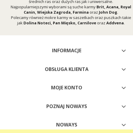
średnich ras oraz dużych ras jak i uniwersalne.
Najpopularniejszymi wyborami są suche karmy
Brit
,
Acana
,
Royal
Canin
,
Wiejska Zagroda
,
Farmina
oraz
John Dog
.
Polecamy również mokre karmy w saszetkach oraz puszkach takie
jak
Dolina Noteci
,
Pan Mięsko
,
Carnilove
oraz
Addvena
.
INFORMACJE
OBSŁUGA KLIENTA
MOJE KONTO
POZNAJ NOWAYS
NOWAYS