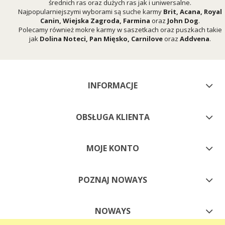
średnich ras oraz dużych ras jak i uniwersalne.
Najpopularniejszymi wyborami są suche karmy
Brit
,
Acana
,
Royal
Canin
,
Wiejska Zagroda
,
Farmina
oraz
John Dog
.
Polecamy również mokre karmy w saszetkach oraz puszkach takie
jak
Dolina Noteci
,
Pan Mięsko
,
Carnilove
oraz
Addvena
.
INFORMACJE
OBSŁUGA KLIENTA
MOJE KONTO
POZNAJ NOWAYS
NOWAYS