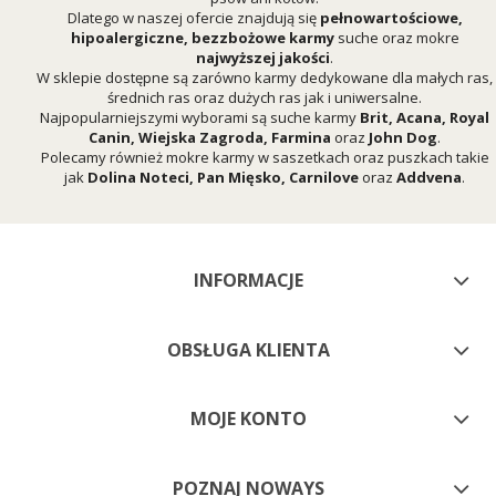
Dlatego w naszej ofercie znajdują się
pełnowartościowe,
hipoalergiczne, bezzbożowe karmy
suche oraz mokre
najwyższej jakości
.
W sklepie dostępne są zarówno karmy dedykowane dla małych ras,
średnich ras oraz dużych ras jak i uniwersalne.
Najpopularniejszymi wyborami są suche karmy
Brit
,
Acana
,
Royal
Canin
,
Wiejska Zagroda
,
Farmina
oraz
John Dog
.
Polecamy również mokre karmy w saszetkach oraz puszkach takie
jak
Dolina Noteci
,
Pan Mięsko
,
Carnilove
oraz
Addvena
.
INFORMACJE
OBSŁUGA KLIENTA
MOJE KONTO
POZNAJ NOWAYS