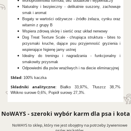
Monoproteinowa formuła, bez dodatków i wypełniaczy
Naturalny i bezpieczny - delikatnie suszony, zachowuje
smak i aromat
Bogaty w wartości odżywcze - źródło żelaza, cynku oraz
witamin z grupy B
Wspiera zdrową skórę i sierść oraz układ nerwowy
Dog Treat Texture Scale - chrupiąca struktura - bites to
przysmaki kruche, dające psu przyjemność gryzienia i
wspierające higienę jamy ustnej
Idealny do treningu i nagradzania - funkcjonalny i
smakowity przysmak
Odpowiedni dla psów wrażliwych i na diecie eliminacyjnej
Skład:
100% kaczka
Składniki analityczne:
Białko 33,97%, Tłuszcz 38,7%
Włókno surowe 0,6%, Popiół surowy 27,3%.
NoWAYS - szeroki wybór karm dla psa i kota
NoWAYS to sklep, który nie jest obojętny na potrzeby żywieniowe
psów ani kotów.