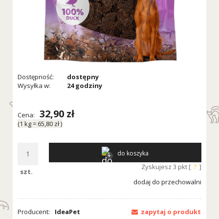
Dostępność:
dostępny
Wysyłka w:
24 godziny
32,90 zł
Cena:
(1
kg
=
65,80 zł
)
do koszyka
Zyskujesz
3
pkt [
?
]
szt.
dodaj do przechowalni
Producent:
IdeaPet
zapytaj o produkt